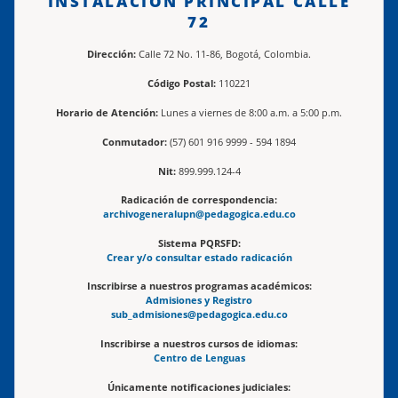
INSTALACIÓN PRINCIPAL CALLE
72
Dirección:
Calle 72 No. 11-86, Bogotá, Colombia.
Código Postal:
110221
Horario de Atención:
Lunes a viernes de 8:00 a.m. a 5:00 p.m.
Conmutador:
(57) 601 916 9999 - 594 1894
Nit:
899.999.124-4
Radicación de correspondencia:
archivogeneralupn@pedagogica.edu.co
Sistema PQRSFD:
Crear y/o consultar estado radicación
Inscribirse a nuestros programas académicos:
Admisiones y Registro
sub_admisiones@pedagogica.edu.co
Inscribirse a nuestros cursos de idiomas:
Centro de Lenguas
Únicamente notificaciones judiciales: