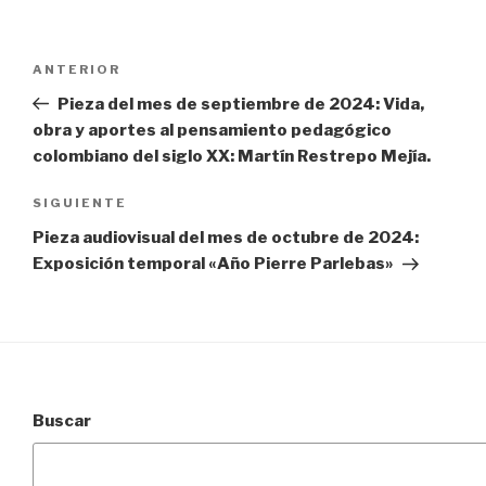
Navegación
Entrada
ANTERIOR
de
anterior:
Pieza del mes de septiembre de 2024: Vida,
entradas
obra y aportes al pensamiento pedagógico
colombiano del siglo XX: Martín Restrepo Mejía.
Siguiente
SIGUIENTE
entrada
Pieza audiovisual del mes de octubre de 2024:
Exposición temporal «Año Pierre Parlebas»
Buscar