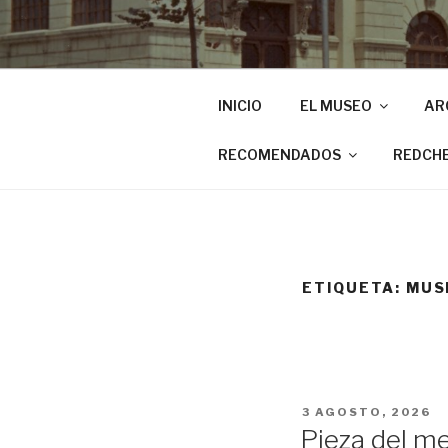
INICIO
EL MUSEO
AR
RECOMENDADOS
REDCH
ETIQUETA:
MUS
PUBLICADO
3 AGOSTO, 2026
EL
Pieza del me