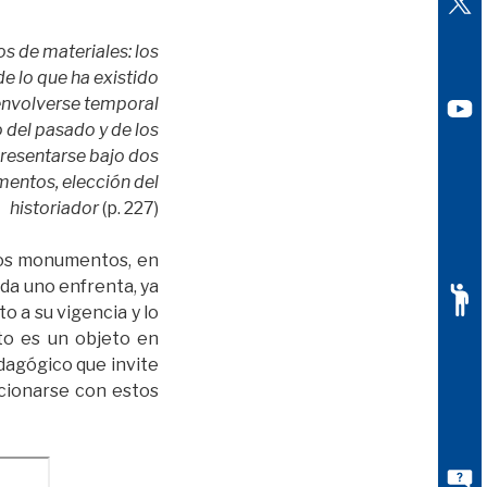
os de materiales: los
e lo que ha existido
senvolverse temporal
 del pasado y de los
presentarse bajo dos
mentos, elección del
historiador
(p. 227)
stos monumentos, en
da uno enfrenta, ya
o a su vigencia y lo
to es un objeto en
edagógico que invite
acionarse con estos