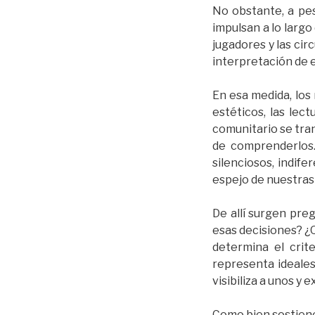
No obstante, a pes
impulsan a lo largo
jugadores y las cir
interpretación de 
En esa medida, lo
estéticos, las lect
comunitario se tra
de comprenderlos.
silenciosos, indif
espejo de nuestras
De allí surgen pr
esas decisiones? ¿
determina el cri
representa ideales
visibiliza a unos y 
Como bien sostiene 