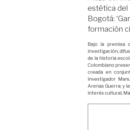
estética del
Bogotá: ‘Ga
formación ci
Bajo la premisa d
investigación, difu
de la historia esco
Colombiano presenta
creada en conjunt
investigador Manu
Arenas Guerra; y l
interés cultural, M