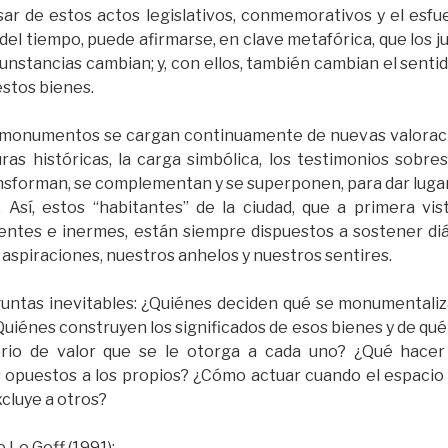
ar de estos actos legislativos, conmemorativos y el esfu
 del tiempo, puede afirmarse, en clave metafórica, que los jue
cunstancias cambian; y, con ellos, también cambian el sentido,
estos bienes.
s monumentos se cargan continuamente de nuevas valoracio
uras históricas, la carga simbólica, los testimonios sobre
nsforman, se complementan y se superponen, para dar lugar
 Así, estos “habitantes” de la ciudad, que a primera vi
erentes e inermes, están siempre dispuestos a sostener diá
 aspiraciones, nuestros anhelos y nuestros sentires.
eguntas inevitables: ¿Quiénes deciden qué se monumentali
Quiénes construyen los significados de esos bienes y de q
terio de valor que se le otorga a cada uno? ¿Qué hace
 opuestos a los propios? ¿Cómo actuar cuando el espacio
excluye a otros?
Le Goff (1991):