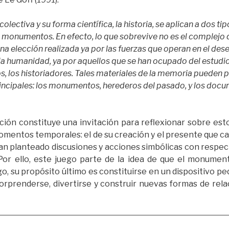
lectiva y su forma científica, la historia, se aplican a dos tip
monumentos. En efecto, lo que sobrevive no es el complejo d
una elección realizada ya por las fuerzas que operan en el de
la humanidad, ya por aquellos que se han ocupado del estudio
, los historiadores. Tales materiales de la memoria pueden 
incipales: los monumentos, herederos del pasado, y los docu
cación constituye una invitación para reflexionar sobre e
omentos temporales: el de su creación y el presente que ca
an planteado discusiones y acciones simbólicas con respect
Por ello, este juego parte de la idea de que el monumen
o, su propósito último es constituirse en un dispositivo p
sorprenderse, divertirse y construir nuevas formas de rel