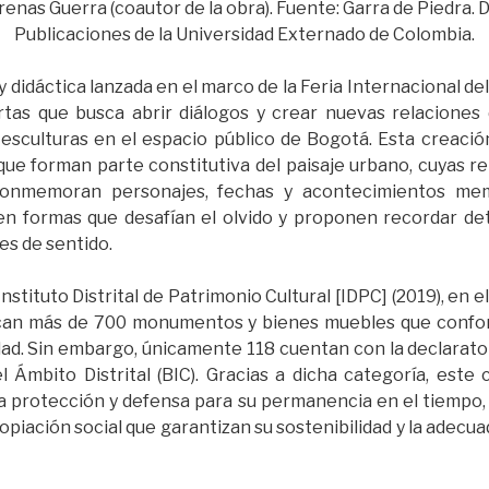
enas Guerra (coautor de la obra). Fuente: Garra de Piedra
Publicaciones de la Universidad Externado de Colombia.
 y didáctica lanzada en el marco de la Feria Internacional del
rtas que busca abrir diálogos y crear nuevas relaciones 
sculturas en el espacio público de Bogotá. Esta creació
ue forman parte constitutiva del paisaje urbano, cuyas 
conmemoran personajes, fechas y acontecimientos mem
en formas que desafían el olvido y proponen recordar det
es de sentido.
nstituto Distrital de Patrimonio Cultural [IDPC] (2019), en e
ican más de 700 monumentos y bienes muebles que confo
udad. Sin embargo, únicamente 118 cuentan con la declarat
el Ámbito Distrital (BIC). Gracias a dicha categoría, este
la protección y defensa para su permanencia en el tiempo
opiación social que garantizan su sostenibilidad y la adecu