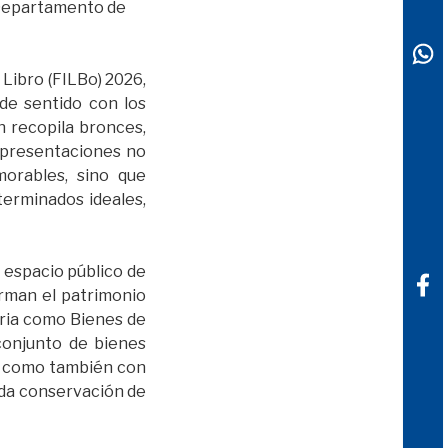
. Departamento de
 Libro (FILBo) 2026,
de sentido con los
n recopila bronces,
representaciones no
orables, sino que
erminados ideales,
l espacio público de
rman el patrimonio
oria como Bienes de
 conjunto de bienes
, como también con
ada conservación de