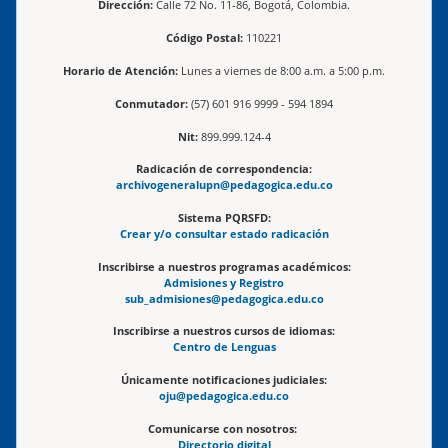
Dirección:
Calle 72 No. 11-86, Bogotá, Colombia.
Código Postal:
110221
Horario de Atención:
Lunes a viernes de 8:00 a.m. a 5:00 p.m.
Conmutador:
(57) 601 916 9999 - 594 1894
Nit:
899.999.124-4
Radicación de correspondencia:
archivogeneralupn@pedagogica.edu.co
Sistema PQRSFD:
Crear y/o consultar estado radicación
Inscribirse a nuestros programas académicos:
Admisiones y Registro
sub_admisiones@pedagogica.edu.co
Inscribirse a nuestros cursos de idiomas:
Centro de Lenguas
Únicamente notificaciones judiciales:
oju@pedagogica.edu.co
Comunicarse con nosotros:
Directorio digital