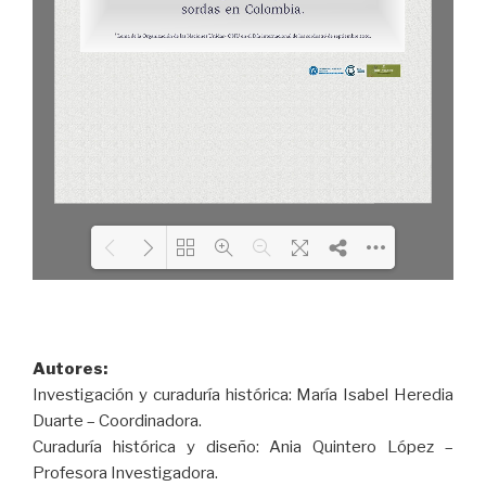
Please wait while flipbook is
DearFlip: Loading WEBGL
loading. For more related
3D ...
info, FAQs and issues please
Autores:
refer to
DearFlip WordPress
Investigación y curaduría histórica: María Isabel Heredia
Flipbook Plugin Help
documentation.
Duarte – Coordinadora.
Curaduría histórica y diseño: Ania Quintero López –
Profesora Investigadora.