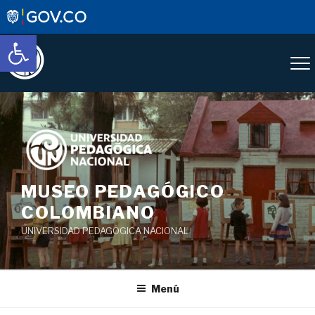
Abrir barra de herramientas
Saltar
al
contenido
MUSEO PEDAGÓGICO
COLOMBIANO
UNIVERSIDAD PEDAGÓGICA NACIONAL
Menú