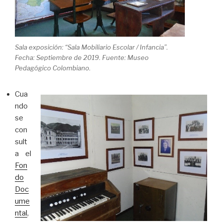
Sala exposición: “Sala Mobiliario Escolar / Infancia”.
Fecha: Septiembre de 2019. Fuente: Museo
Pedagógico Colombiano.
Cua
ndo
se
con
sult
a el
Fon
do
Doc
ume
ntal
,