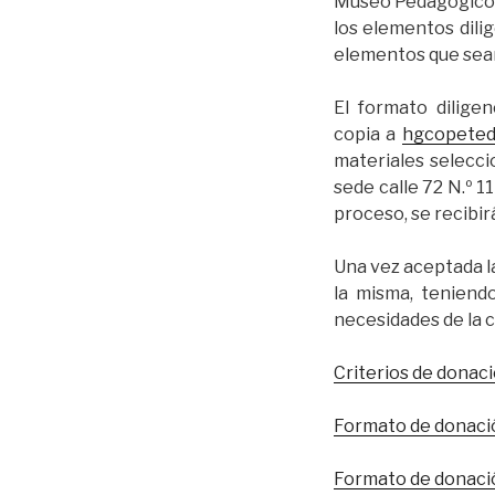
Museo Pedagógico C
los elementos dili
elementos que sean
El formato dilige
copia a
hgcopeted
materiales selecci
sede calle 72 N.º 11 
proceso, se recibir
Una vez aceptada l
la misma, teniendo
necesidades de la 
Criterios de donac
Formato de donació
Formato de donaci