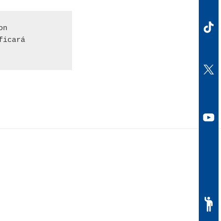
on
ficará 