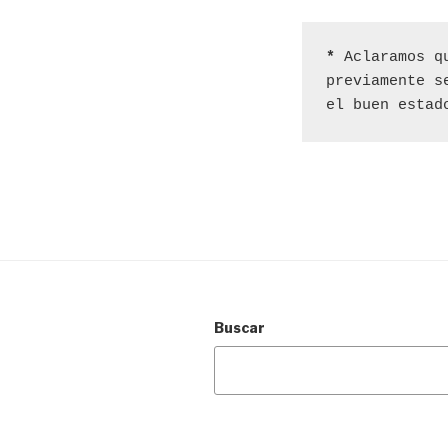
*
 Aclaramos q
previamente s
el buen estad
Buscar