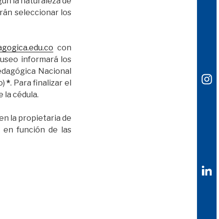
ún la naturaleza de
rán seleccionar los
gogica.edu.co
con
Museo informará los
Pedagógica Nacional
o)
*
. Para finalizar el
 la cédula.
n la propietaria de
l en función de las