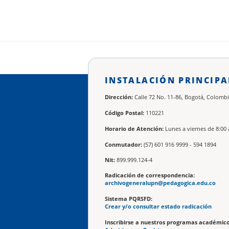
INSTALACIÓN PRINCIPA
Dirección:
Calle 72 No. 11-86, Bogotá, Colombi
Código Postal:
110221
Horario de Atención:
Lunes a viernes de 8:00 
Conmutador:
(57) 601 916 9999 - 594 1894
Nit:
899.999.124-4
Radicación de correspondencia:
archivogeneralupn@pedagogica.edu.co
Sistema PQRSFD:
Crear y/o consultar estado radicación
Inscribirse a nuestros programas académico