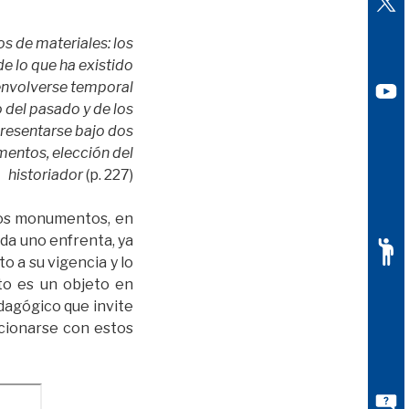
os de materiales: los
e lo que ha existido
senvolverse temporal
 del pasado y de los
presentarse bajo dos
mentos, elección del
historiador
(p. 227)
stos monumentos, en
da uno enfrenta, ya
o a su vigencia y lo
to es un objeto en
edagógico que invite
acionarse con estos