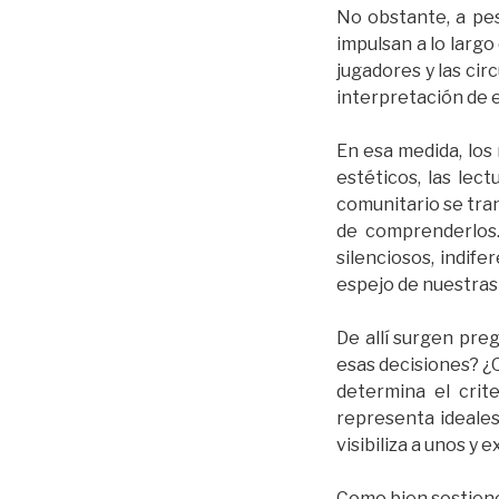
No obstante, a pes
impulsan a lo largo
jugadores y las cir
interpretación de 
En esa medida, lo
estéticos, las lect
comunitario se tra
de comprenderlos.
silenciosos, indif
espejo de nuestras
De allí surgen pr
esas decisiones? ¿
determina el cri
representa ideales
visibiliza a unos y 
Como bien sostiene 