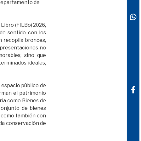
. Departamento de
 Libro (FILBo) 2026,
de sentido con los
n recopila bronces,
representaciones no
orables, sino que
erminados ideales,
l espacio público de
rman el patrimonio
oria como Bienes de
 conjunto de bienes
, como también con
ada conservación de