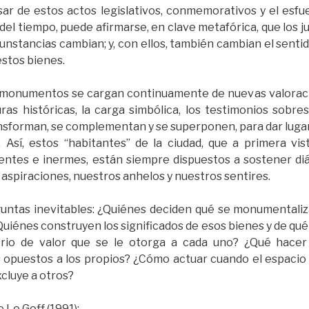
ar de estos actos legislativos, conmemorativos y el esfu
 del tiempo, puede afirmarse, en clave metafórica, que los jue
cunstancias cambian; y, con ellos, también cambian el sentido,
estos bienes.
s monumentos se cargan continuamente de nuevas valoracio
uras históricas, la carga simbólica, los testimonios sobre
nsforman, se complementan y se superponen, para dar lugar
 Así, estos “habitantes” de la ciudad, que a primera vi
erentes e inermes, están siempre dispuestos a sostener diá
 aspiraciones, nuestros anhelos y nuestros sentires.
eguntas inevitables: ¿Quiénes deciden qué se monumentali
Quiénes construyen los significados de esos bienes y de q
terio de valor que se le otorga a cada uno? ¿Qué hace
 opuestos a los propios? ¿Cómo actuar cuando el espacio
excluye a otros?
Le Goff (1991):