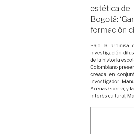
estética del
Bogotá: ‘Ga
formación ci
Bajo la premisa d
investigación, difu
de la historia esco
Colombiano presenta
creada en conjunt
investigador Manu
Arenas Guerra; y l
interés cultural, M