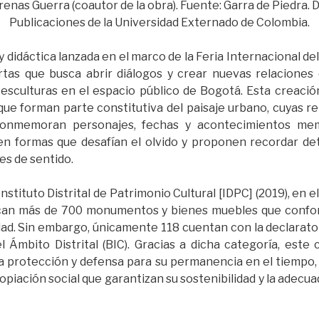
enas Guerra (coautor de la obra). Fuente: Garra de Piedra
Publicaciones de la Universidad Externado de Colombia.
 y didáctica lanzada en el marco de la Feria Internacional del
rtas que busca abrir diálogos y crear nuevas relaciones 
sculturas en el espacio público de Bogotá. Esta creació
ue forman parte constitutiva del paisaje urbano, cuyas 
conmemoran personajes, fechas y acontecimientos mem
en formas que desafían el olvido y proponen recordar det
es de sentido.
nstituto Distrital de Patrimonio Cultural [IDPC] (2019), en e
ican más de 700 monumentos y bienes muebles que confo
udad. Sin embargo, únicamente 118 cuentan con la declarat
el Ámbito Distrital (BIC). Gracias a dicha categoría, este
la protección y defensa para su permanencia en el tiempo
opiación social que garantizan su sostenibilidad y la adecu