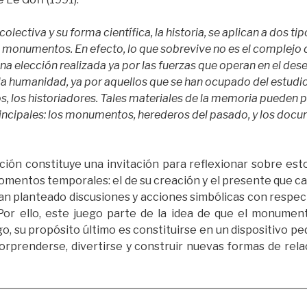
lectiva y su forma científica, la historia, se aplican a dos tip
monumentos. En efecto, lo que sobrevive no es el complejo d
una elección realizada ya por las fuerzas que operan en el de
la humanidad, ya por aquellos que se han ocupado del estudio
, los historiadores. Tales materiales de la memoria pueden 
incipales: los monumentos, herederos del pasado, y los docu
cación constituye una invitación para reflexionar sobre e
omentos temporales: el de su creación y el presente que ca
an planteado discusiones y acciones simbólicas con respect
Por ello, este juego parte de la idea de que el monumen
o, su propósito último es constituirse en un dispositivo p
sorprenderse, divertirse y construir nuevas formas de rel