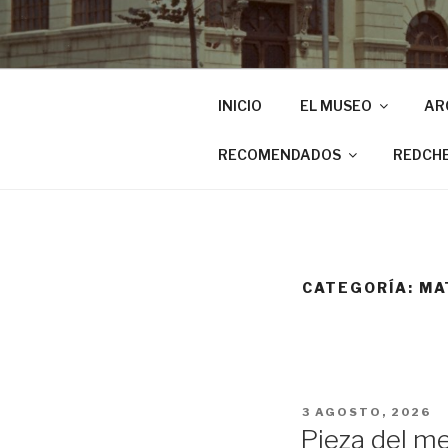
INICIO
EL MUSEO
AR
RECOMENDADOS
REDCH
CATEGORÍA:
MA
PUBLICADO
3 AGOSTO, 2026
EL
Pieza del me