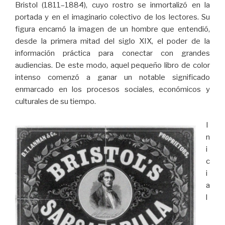
Bristol (1811–1884), cuyo rostro se inmortalizó en la
portada y en el imaginario colectivo de los lectores. Su
figura encarnó la imagen de un hombre que entendió,
desde la primera mitad del siglo XIX, el poder de la
información práctica para conectar con grandes
audiencias. De este modo, aquel pequeño libro de color
intenso comenzó a ganar un notable significado
enmarcado en los procesos sociales, económicos y
culturales de su tiempo.
I
n
i
c
i
a
l