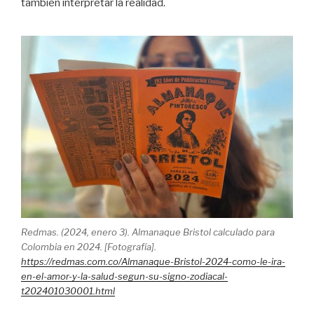
también interpretar la realidad.
Redmas. (2024, enero 3). Almanaque Bristol calculado para
Colombia en 2024. [Fotografía].
https://redmas.com.co/Almanaque-Bristol-2024-como-le-ira-
en-el-amor-y-la-salud-segun-su-signo-zodiacal-
t202401030001.html