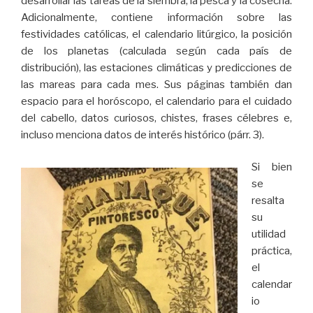
desarrollar las tareas de la siembra, la pesca y la cosecha.
Adicionalmente, contiene información sobre las
festividades católicas, el calendario litúrgico, la posición
de los planetas (calculada según cada país de
distribución), las estaciones climáticas y predicciones de
las mareas para cada mes. Sus páginas también dan
espacio para el horóscopo, el calendario para el cuidado
del cabello, datos curiosos, chistes, frases célebres e,
incluso menciona datos de interés histórico (párr. 3).
Si bien
se
resalta
su
utilidad
práctica,
el
calendar
io