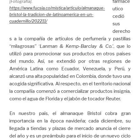
farmacé
[Fotografía].
https://www.fucsia.co/mistica/articulo/almanaque-
utico
bristol-la-tradicion-de-latinoamerica-en-un-
cedió
cuadernillo/202211/
sus
derecho
s a la compañía de artículos de perfumería y pastillas
“milagrosas” ‘
Lanman & Kemp-Barclay & Co.
’, que lo
utilizó para promocionar sus productos en otros países
del mundo. Así, se extendió por otras regiones de
América Latina como Ecuador, Venezuela, y Perú, y
alcanzó una alta popularidad en Colombia, donde tuvo una
acogida significativa. Al respecto, en el territorio nacional
la compañía comenzó a comercializar productos insignia,
como el agua de Florida y el jabón de tocador Reuter.
En nuestro país, el almanaque Bristol cobra gran
importancia en la época navideña; cada diciembre, su
llegada a tiendas y plazas de mercado anuncia el cierre
del año y es un preámbulo para el inicio de un nuevo ciclo