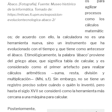
os para
Ábaco. [Fotografía]. Fuente: Museo histórico
agilizar
de la informática. Tomado de:
procesos
https://mhi.ws.fi.upm.es/exposicion-
como los
evoluciontecnologica-abaco-2/
cálculos
matemátic
os; de acuerdo con ello, la calculadora no es una
herramienta nueva, sino un instrumento que ha
evolucionado con el tiempo y, que tiene como antecesor
el ábaco. Etimológicamente, la palabra
‘ábaco’
proviene
del griego
abax
, que significa tabla de calcular, y es
considerado como el primer artefacto para realizar
cálculos aritméticos —suma, resta, división y
multiplicación— (Mhi, s.f.). Sin embargo, no se tiene un
registro preciso sobre cuándo o quién lo inventó, pero
hasta el siglo XVII se consideró como la herramienta más
cercana a una máquina para calcular.
Posteriormente,