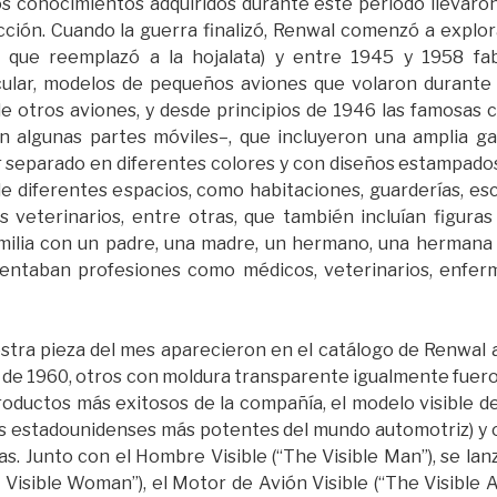
os conocimientos adquiridos durante este periodo llevaron
ción. Cuando la guerra finalizó, Renwal comenzó a explor
al que reemplazó a la hojalata) y entre 1945 y 1958 f
icular, modelos de pequeños aviones que volaron durante
e otros aviones, y desde principios de 1946 las famosas
an algunas partes móviles–, que incluyeron una amplia ga
r separado en diferentes colores y con diseños estampado
e diferentes espacios, como habitaciones, guarderías, esc
s veterinarios, entre otras, que también incluían figura
amilia con un padre, una madre, un hermano, una hermana 
sentaban profesiones como médicos, veterinarios, enfer
ra pieza del mes aparecieron en el catálogo de Renwal a 
da de 1960, otros con moldura transparente igualmente fuero
roductos más exitosos de la compañía, el modelo visible 
es estadounidenses más potentes del mundo automotriz) y 
as. Junto con el Hombre Visible (“The Visible Man”), se la
 Visible Woman”), el Motor de Avión Visible (“The Visible A