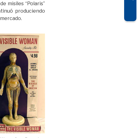
e misiles “Polaris”
ntinuó produciendo
l mercado.