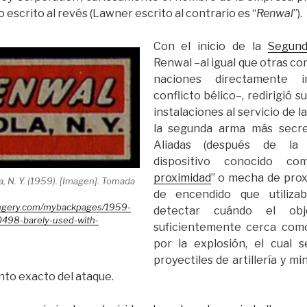
o escrito al revés (Lawner escrito al contrario es “
Renwal
”).
Con el inicio de la
Segund
Renwal –al igual que otras c
naciones directamente i
conflicto bélico–, redirigió s
instalaciones al servicio de l
la segunda arma más secre
Aliadas (después de la 
dispositivo conocido co
proximidad
” o mecha de pro
, N. Y. (1959). [Imagen]. Tomada
de encendido que utiliza
hingery.com/mybackpages/1959-
detectar cuándo el obj
0498-barely-used-with-
suficientemente cerca com
por la explosión, el cual 
proyectiles de artillería y m
to exacto del ataque.