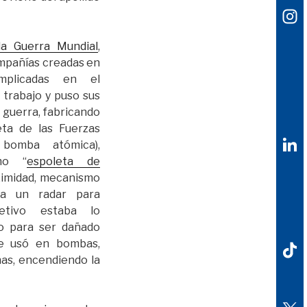
a Guerra Mundial
,
ompañías creadas en
mplicadas en el
u trabajo y puso sus
a guerra, fabricando
ta de las Fuerzas
bomba atómica),
mo “
espoleta de
ximidad, mecanismo
ba un radar para
etivo estaba lo
o para ser dañado
se usó en bombas,
inas, encendiendo la