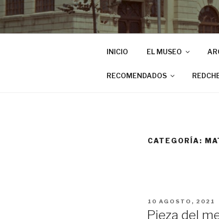
INICIO
EL MUSEO
AR
RECOMENDADOS
REDCH
CATEGORÍA:
MA
PUBLICADO
10 AGOSTO, 2021
EL
Pieza del me