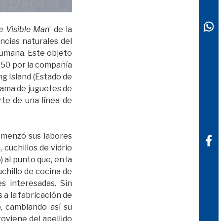
e Visible Man
’ de la
ncias naturales del
umana. Este objeto
1950 por la compañía
ng Island (Estado de
gama de juguetes de
rte de una línea de
comenzó sus labores
 cuchillos de vidrio
al punto que, en la
chillo de cocina de
es interesadas. Sin
a la fabricación de
o, cambiando así su
oviene del apellido