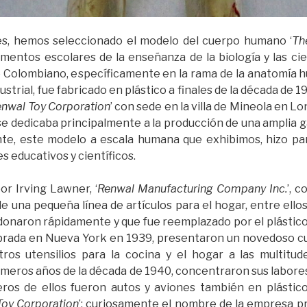
s, hemos seleccionado el modelo del cuerpo humano ‘
Th
mentos escolares de la enseñanza de la biología y las cie
Colombiano, específicamente en la rama de la anatomía h
strial, fue fabricado en plástico a finales de la década de 
nwal Toy Corporation
’ con sede en la villa de Mineola en Lo
se dedicaba principalmente a la producción de una amplia 
nte, este modelo a escala humana que exhibimos, hizo pa
s educativos y científicos.
r Irving Lawner, ‘
Renwal Manufacturing Company Inc.
’, 
e una pequeña línea de artículos para el hogar, entre ellos,
donaron rápidamente y que fue reemplazado por el plástico) 
brada en Nueva York en 1939, presentaron un novedoso cu
tros utensilios para la cocina y el hogar a las multitud
imeros años de la década de 1940, concentraron sus labores 
eros de ellos fueron autos y aviones también en plástic
Toy Corporation
’; curiosamente el nombre de la empresa pr