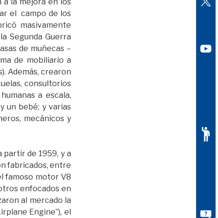
 a la mejora en los
ar el campo de los
abricó masivamente
 la Segunda Guerra
 casas de muñecas –
ma de mobiliario a
s). Además, crearon
uelas, consultorios
s humanas a escala,
y un bebé; y varias
meros, mecánicos y
partir de 1959, y a
n fabricados, entre
del famoso motor V8
otros enfocados en
nzaron al mercado la
irplane Engine”), el