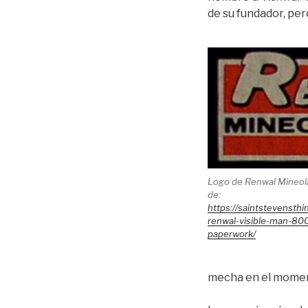
de su fundador, per
Logo de Renwal Mineola
de:
https://saintstevenst
renwal-visible-man-80
paperwork/
mecha en el momen