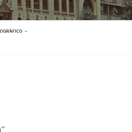
IOGRÁFICO
’’