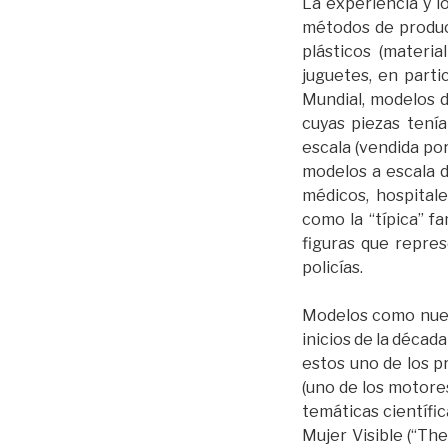
La experiencia y l
métodos de produc
plásticos (materi
juguetes, en part
Mundial, modelos d
cuyas piezas tení
escala (vendida po
modelos a escala d
médicos, hospitale
como la “típica” f
figuras que repre
policías.
Modelos como nuest
inicios de la déca
estos uno de los p
(uno de los motor
temáticas científic
Mujer Visible (“The