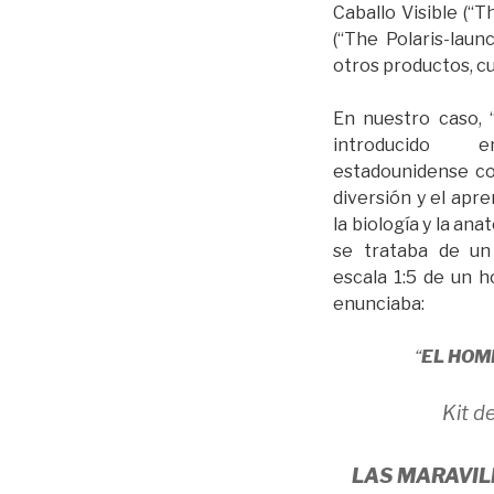
Caballo Visible (“
(“The Polaris-lau
otros productos, c
En nuestro caso, 
introducido
estadounidense c
diversión y el apr
la biología y la an
se trataba de u
escala 1:5 de un h
enunciaba:
“
EL HOM
Kit d
LAS MARAVIL