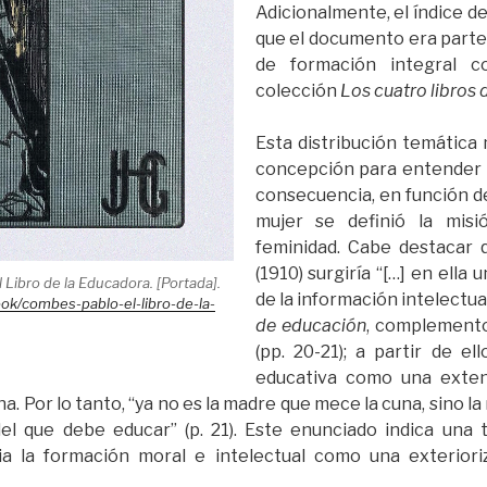
Adicionalmente, el índice d
que el documento era parte
de formación integral c
colección
Los cuatro libros 
Esta distribución temática
concepción para entender e
consecuencia, en función de
mujer se definió la mis
feminidad. Cabe destacar
(1910) surgiría “[…] en ella 
 Libro de la Educadora. [Portada].
de la información intelectua
book/combes-pablo-el-libro-de-la-
de educación
, complemento
(pp. 20-21); a partir de el
educativa como una exten
. Por lo tanto, “ya no es la madre que mece la cuna, sino la 
el que debe educar” (p. 21). Este enunciado indica una 
cia la formación moral e intelectual como una exterior