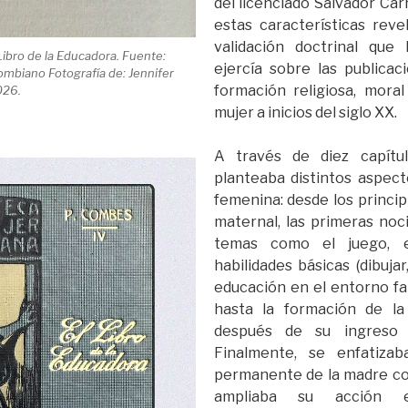
del licenciado Salvador Carr
estas características reve
validación doctrinal que l
 Libro de la Educadora. Fuente:
ejercía sobre las publicaci
biano Fotografía de: Jennifer
formación religiosa, moral
026.
mujer a inicios del siglo XX.
A través de diez capítul
planteaba distintos aspect
femenina: desde los princip
maternal, las primeras noc
temas como el juego, e
habilidades básicas (dibujar,
educación en el entorno fam
hasta la formación de la
después de su ingreso a
Finalmente, se enfatiza
permanente de la madre c
ampliaba su acción e