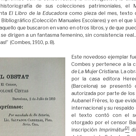
historiografía de sus colecciones patrimoniales, el
enta
El Libro de la Educadora
como pieza del mes, texto 
ibliográfico (Colección Manuales Escolares) y en el que l
aquello que buscaron en vano en otros libros, y de que pue
 se dirigen a un fantasma femenino, sin consistencia real…
s!” (Combes, 1910, p. 8).
Este novedoso ejemplar fue
Combes y pertenece a la c
de La Mujer Cristiana
. La ob
por la casa editora Here
(Barcelona) se presentó
autorizada por parte de los
Aubanel Frères, lo que evid
internacional y su respaldo 
el texto contó con el s
otorgado por el censor Bar
[2]
inscripción
Imprimátur
di