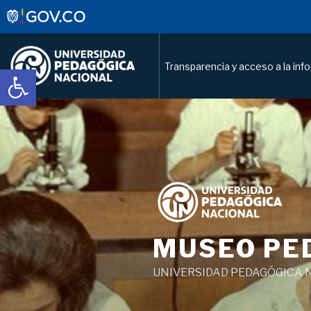
Transparencia y acceso a la inf
Abrir barra de herramientas
Saltar
al
contenido
MUSEO PE
UNIVERSIDAD PEDAGÓGICA 