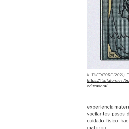
IL TUFFATORE (2021). El
https://iltuffatore.es /
educadora/
experiencia materna
vacilantes pasos d
cuidado físico ha
materno.