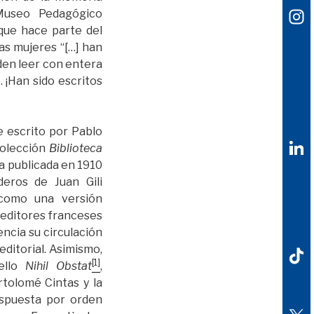
 Museo Pedagógico
que hace parte del
as mujeres “[…] han
den leer con entera
 ¡Han sido escritos
 escrito por Pablo
olección
Biblioteca
ra publicada en 1910
deros de Juan Gili
 como una versión
 editores franceses
encia su circulación
editorial. Asimismo,
[1]
ello
Nihil Obstat
,
tolomé Cintas y la
spuesta por orden