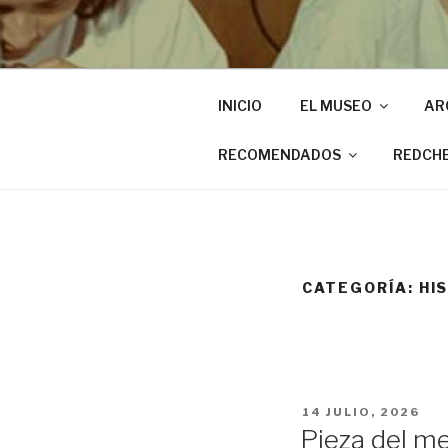
INICIO
EL MUSEO
AR
RECOMENDADOS
REDCH
CATEGORÍA:
HI
PUBLICADO
14 JULIO, 2026
EL
Pieza del me