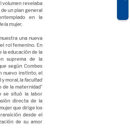
el volumen revelaba
 de un plan general
ontemplado en la
de la mujer
.
 muestra una nueva
l rol femenino. En
 la educación de la
ión suprema de la
 que según Combes
un nuevo instinto, el
l y moral,
la facultad
 de la maternidad”
lo se situó la labor
sión directa de la
mujer que dirige los
transición desde el
ización de su amor