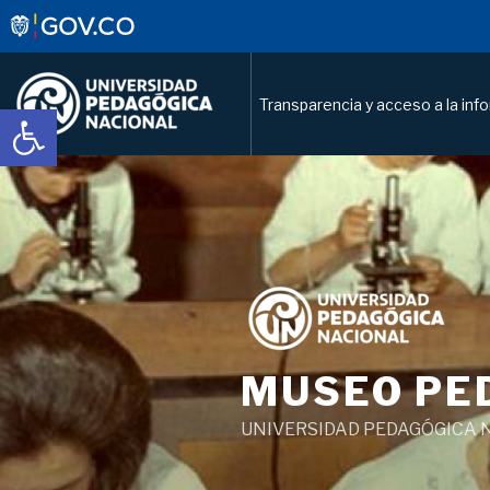
Transparencia y acceso a la inf
Abrir barra de herramientas
Saltar
al
contenido
MUSEO PE
UNIVERSIDAD PEDAGÓGICA 