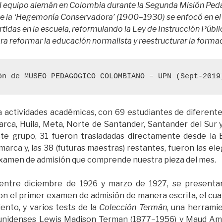
el equipo alemán en Colombia durante la Segunda Misión Ped
l de la ‘Hegemonía Conservadora’ (1900–1930) se enfocó en el 
rtidas en la escuela, reformulando la Ley de Instrucción Públi
ra reformar la educación normalista y reestructurar la form
ón de MUSEO PEDAGOGICO COLOMBIANO – UPN (Sept-2019
ría actividades académicas, con 69 estudiantes de diferent
rca, Huila, Meta, Norte de Santander, Santander del Sur y
ste grupo, 31 fueron trasladadas directamente desde la 
arca y, las 38 (futuras maestras) restantes, fueron las ele
xamen de admisión que comprende nuestra pieza del mes.
entre diciembre de 1926 y marzo de 1927, se presenta
n el primer examen de admisión de manera escrita, el cual
ento, y varios tests de la
Colección Termán
, una herrami
unidenses Lewis Madison Terman (1877–1956) y Maud Am