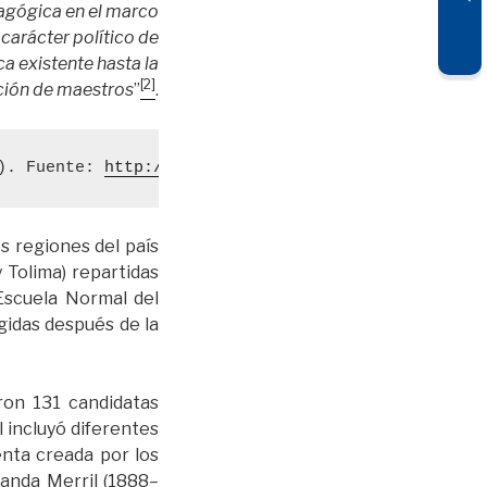
agógica en el marco
carácter político de
ca existente hasta la
[2]
ación de maestros
”
.
). Fuente: 
http://museopedagogico.pedagogica.edu.c
es regiones del país
 Tolima) repartidas
Escuela Normal del
gidas después de la
ron 131 candidatas
 incluyó diferentes
enta creada por los
anda Merril (1888–