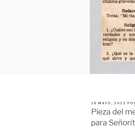
PUBLICADO
16 MAYO, 2022
PO
EL
Pieza del m
para Señorit