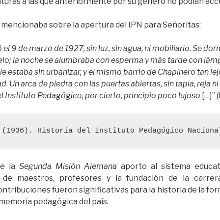
turas a las que anteriormente por su género no podían acc
 mencionaba sobre la apertura del IPN para Señoritas:
ó el 9 de marzo de 1927, sin luz, sin agua, ni mobiliario. Se d
elo; la noche se alumbraba con esperma y más tarde con lámp
le estaba sin urbanizar, y el mismo barrio de Chapinero tan l
d. Un arca de piedra con las puertas abiertas, sin tapia, reja n
el Instituto Pedagógico, por cierto, principio poco lujoso
[…]” 
 (1936). Historia del Instituto Pedagógico Naciona
de la
Segunda Misión Alemana
aporto al sistema educat
n de maestros, profesores y la fundación de la carre
contribuciones fueron significativas para la historia de la fo
 memoria pedagógica del país.