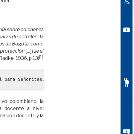
eder.
ormía sobre colchones
aras de petróleo; la
ejos de Bogotá, como
i protección
[…]
fue el
[1]
(Radke, 1936, p.13)
.
l para Señoritas, desde 1927 hasta 1935. pág. 13
ivo colombiano, la
ra docente a nivel
rmación docente y la