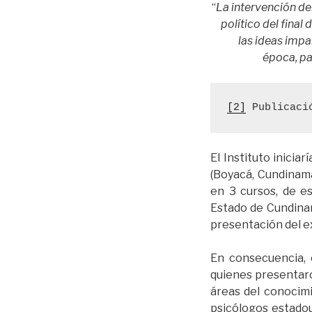
“
La intervención d
político del fina
las ideas impa
época, pa
[2]
 Publicaci
El Instituto inicia
(Boyacá, Cundinama
en 3 cursos, de e
Estado de Cundinam
presentación del e
En consecuencia, 
quienes presentaro
áreas del conocimi
psicólogos estado