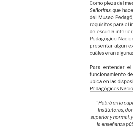
Como pieza del mes,
Señoritas
, que hac
del Museo Pedagóg
requisitos para el
de escuela inferior
Pedagógico Nacion
presentar algún ex
cuáles eran alguna
Para entender el
funcionamiento del
ubica en las dispo
Pedagógicos Nacio
“
Habrá en la capi
Institutoras, do
superior y normal, 
la enseñanza púb