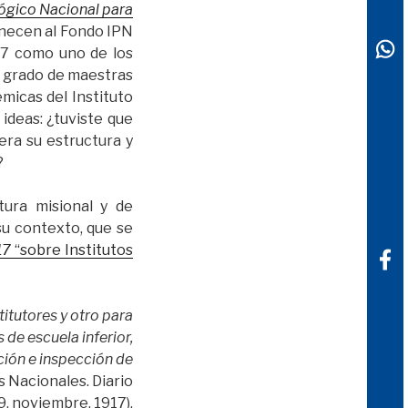
ógico Nacional para
enecen al Fondo IPN
27 como uno de los
l grado de maestras
émicas del Instituto
ideas: ¿tuviste que
era su estructura y
?
ura misional y de
su contexto, que se
17
“sobre Institutos
titutores y otro para
de escuela inferior,
cción e inspección de
s Nacionales. Diario
 9, noviembre, 1917).