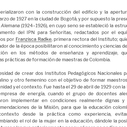
rializaron con la construcción del edificio y la apertur
rzo de 1927 en la ciudad de Bogotá, y por supuesto la pres
a Alemana
(1924–1926), en cuyo seno se estableció la estru
amento del IPN para Señoritas, redactados por el equ
dos por
Franzisca Radke
, primera rectora del Instituto; q
or de la época posibilitaron al conocimiento y ciencias de
ción en los métodos de enseñanza y aprendizaje, q
as prácticas de formación de maestras de Colombia.
esidad de crear dos Institutos Pedagógicos Nacionales p
lino y otro femenino con el objetivo de formar maestros
nidad y el contexto. Fue hasta el 29 de abril de 1929 con la i
empresa de energía, cuando el grupo de docentes al
aron implementar en condiciones realmente dignas y 
mendaciones de la Misión, para que la educación colom
contexto desde la práctica como experiencia, evita
mbiando el rol de la mujer en la educación, dándole la posi