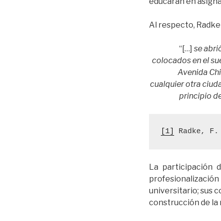
educaran en asigna
Al respecto, Radke
“[…]
se abri
colocados en el su
Avenida Chi
cualquier otra ciuda
principio d
[1]
 Radke, F.
La participación 
profesionalizació
universitario; sus 
construcción de la