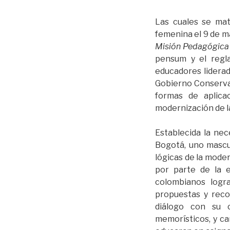
Las cuales se mate
femenina el 9 de ma
Misión Pedagógic
pensum y el regl
educadores lidera
Gobierno Conservad
formas de aplica
modernización de l
Establecida la nec
Bogotá, uno mascu
lógicas de la moder
por parte de la 
colombianos logr
propuestas y reco
diálogo con su 
memorísticos, y ca