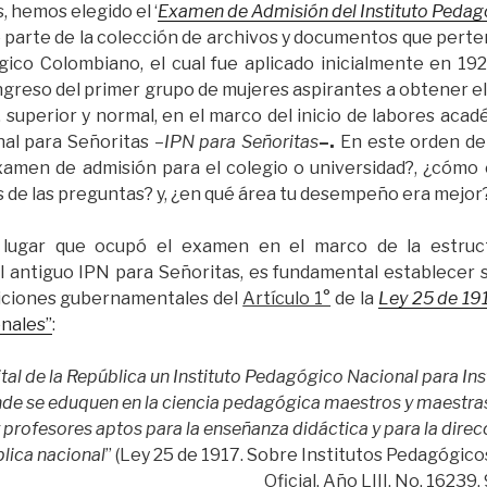
 hemos elegido el ‘
Examen de Admisión del Instituto Pedag
e parte de la colección de archivos y documentos que pert
ico Colombiano, el cual fue aplicado inicialmente en 19
 ingreso del primer grupo de mujeres aspirantes a obtener e
, superior y normal, en el marco del inicio de labores acad
al para Señoritas –
IPN para Señoritas
–.
En este orden de 
amen de admisión para el colegio o universidad?, ¿cómo 
s de las preguntas? y, ¿en qué área tu desempeño era mejor
 lugar que ocupó el examen en el marco de la estruct
 antiguo IPN para Señoritas, es fundamental establecer 
siciones gubernamentales del
Artículo 1°
de la
Ley 25 de 19
nales”
:
tal de la República un Instituto Pedagógico Nacional para Ins
nde se eduquen en la ciencia pedagógica maestros y maestras 
y profesores aptos para la enseñanza didáctica y para la dire
lica nacional
” (Ley 25 de 1917. Sobre Institutos Pedagógico
Oficial. Año LIII. No. 16239.