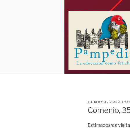
PUBLICADO
11 MAYO, 2022
PO
EL
Comenio, 35
Estimados/as visita