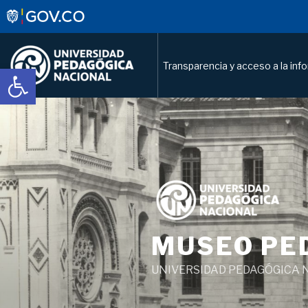
Transparencia y acceso a la inf
Abrir barra de herramientas
Saltar
al
contenido
MUSEO PE
UNIVERSIDAD PEDAGÓGICA 