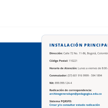
INSTALACIÓN PRINCIPA
Dirección:
Calle 72 No. 11-86, Bogotá, Colombi
Código Postal:
110221
Horario de Atención:
Lunes a viernes de 8:00 
Conmutador:
(57) 601 916 9999 - 594 1894
Nit:
899.999.124-4
Radicación de correspondencia:
archivogeneralupn@pedagogica.edu.co
Sistema PQRSFD:
Crear y/o consultar estado radicación