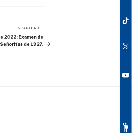
o
disminuir
el
volumen.
SIGUIENTE
Siguiente
entrada
de 2022: Examen de
 Señoritas de 1927.