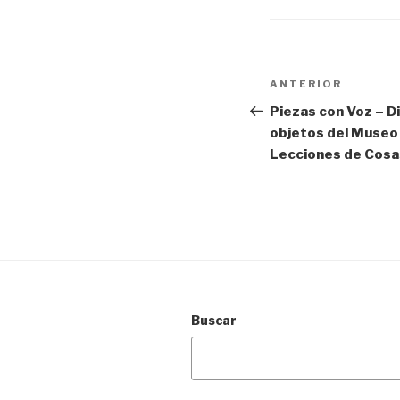
Navegación
Entrada
ANTERIOR
de
anterior:
Piezas con Voz – Di
objetos del Museo
entradas
Lecciones de Cosa
Buscar