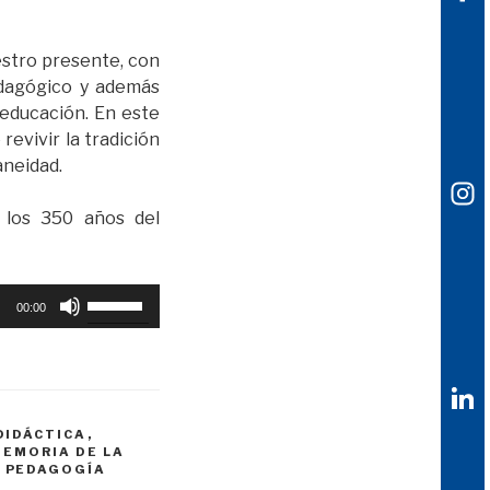
estro presente, con
pedagógico y además
a educación. En este
evivir la tradición
aneidad.
 los 350 años del
Utiliza
00:00
las
teclas
de
flecha
arriba/abajo
DIDÁCTICA
,
MEMORIA DE LA
para
,
PEDAGOGÍA
aumentar