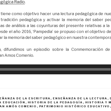
agógica Radio
.
, tiene como objetivo hacer una lectura pedagógica de nu
la tradición pedagógica y activar la memoria del saber 
as de análisis a las coyunturas del presente relativas a l
sde el año 2016, ‘Pampedia’ se propuso con el objetivo de r
ar la memoria del saber pedagógico en nuestra contempor
n, difundimos un episodio sobre la Conmemoración de
uan Amos Comenio.
SEÑANZA DE LA ESCRITURA, ENSEÑANZA DE LA LECTURA
,
LA EDUCACIÓN
,
HISTORIA DE LA PEDAGOGÍA
,
HISTORIA Y 
UAN AMÓS COMENIO
,
PATRIMONIO HISTÓRICO EDUCATIVO