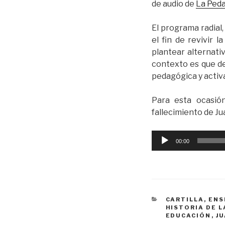
de audio de
La Ped
El programa radial
el fin de revivir 
plantear alternativ
contexto es que de
pedagógica y activ
Para esta ocasió
fallecimiento de J
Reproductor
00:00
de
audio
CATEGORÍAS
CARTILLA, EN
HISTORIA DE 
EDUCACIÓN
,
J