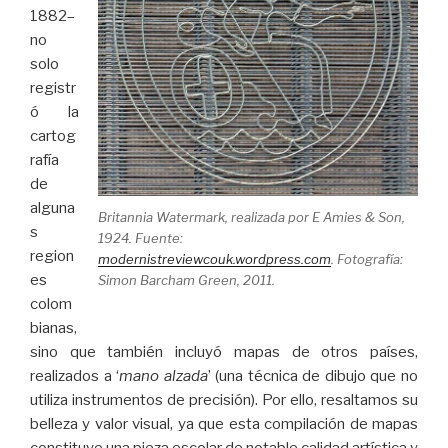
1882–
no
solo
registr
ó la
cartog
rafía
de
alguna
Britannia Watermark, realizada por E Amies & Son,
s
1924. Fuente:
region
modernistreviewcouk.wordpress.com
. Fotografía:
es
Simon Barcham Green, 2011.
colom
bianas,
sino que también incluyó mapas de otros países,
realizados a ‘
mano alzada
’ (una técnica de dibujo que no
utiliza instrumentos de precisión). Por ello, resaltamos su
belleza y valor visual, ya que esta compilación de mapas
constituye una pieza escolar de notable calidad artística y