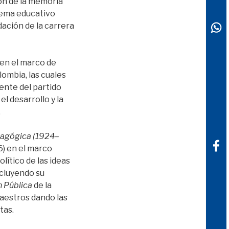
ión de la memoria
stema educativo
dación de la carrera
 en el marco de
ombia, las cuales
ente del partido
l desarrollo y la
.
agógica (1924–
) en el marco
ítico de las ideas
incluyendo su
n Pública
de la
aestros dando las
tas.