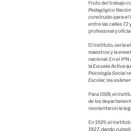
Fruto del trabajo c
Pedagógico Naciona
construido para el
entre las calles 72
profesional y oficial
El Instituto, sería 
maestros y la enseñ
nacional. En el IPN
la
Escuela Activa
qu
Psicología Social
re
Escolar
; los exáme
Para 1928, el Insti
de los departamento
reorientaron la leg
En 1929, el Instit
1927
, dando cumpli