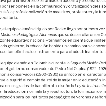
ativa para la historia de la formación docente y la construcc
 por ser pionera en la configuración y organización del si
lsó la profesionalización de maestros, profesores y la fun
versitario.
, el equipo alemán dirigido por Radke llega por primera vez
s
Misiones Pedagógica Alemanas
que se desarrollaron en Col
zonte educativo nacional –tengamos en cuenta que indifer
 cada gobierno, la educación ha sido un camino para alcanzar e
luso también ha sido instrumento para el adoctrinamiento–
l equipo alemán en Colombia durante la
Segunda Misión Ped
or el gobierno conservador de Pedro Nel Ospina (1922–1926
monía conservadora (1900–1930) se enfocó en el carácter pol
uela, sugirió el cambio del rol de la mujer en la educación, 
a en los grados de bachillerato, diseño la
Ley de Instrucció
r la educación normalista y reestructuró la formación de m
nización para los institutos pedagógico de varones y señori