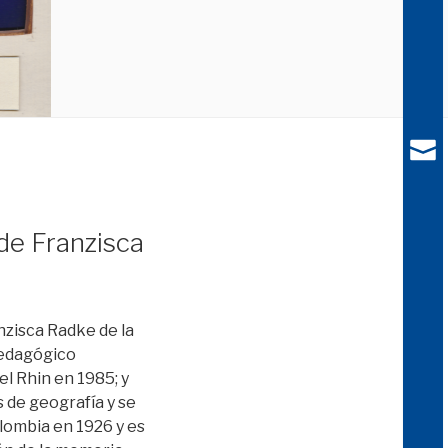
de Franzisca
zisca Radke de la
Pedagógico
el Rhin en 1985; y
 de geografía y se
olombia en 1926 y es