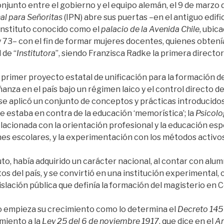
onjunto entre el gobierno y el equipo alemán, el 9 de marzo 
l para Señoritas
(IPN) abre sus puertas –en el antiguo edifi
 Instituto conocido como el
palacio de la Avenida Chile
, ubic
 y 73– con el fin de formar mujeres docentes, quienes obtenía
 de “
Institutora
”, siendo Franzisca Radke la primera directora
el primer proyecto estatal de unificación para la formación de
anza en el país bajo un régimen laico y el control directo d
 se aplicó un conjunto de conceptos y prácticas introducid
e estaba en contra de la educación ‘memorística’; la
Psicolo
lacionada con la orientación profesional y la educación espe
nes escolares, y la experimentación con los métodos activos
tuto, había adquirido un carácter nacional, al contar con alu
s del país, y se convirtió en una institución experimental,
islación pública que definía la formación del magisterio en 
uto empieza su crecimiento como lo determina el
Decreto 145 
miento a la
Ley 25 del 6 de noviembre 1917
, que dice en el
Ar