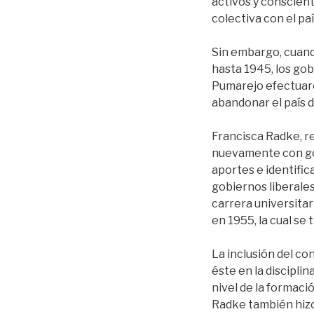
activos y conscien
colectiva con el paí
Sin embargo, cuand
hasta 1945, los go
Pumarejo efectuaro
abandonar el país d
Francisca Radke, r
nuevamente con gob
aportes e identifi
gobiernos liberales
carrera universita
en 1955, la cual s
La inclusión del co
éste en la discipli
nivel de la formaci
Radke también hizo