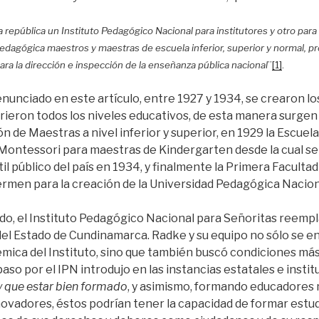
la república un Instituto Pedagógico Nacional para institutores y otro para
edagógica maestros y maestras de escuela inferior, superior y normal, pr
ara la dirección e inspección de la enseñanza pública nacional
”
[1]
.
nunciado en este artículo, entre 1927 y 1934, se crearon lo
ieron todos los niveles educativos, de esta manera surgen 
n de Maestras a nivel inferior y superior, en 1929 la Escuel
Montessori para maestras de Kindergarten desde la cual se 
til público del país en 1934, y finalmente la Primera Faculta
rmen para la creación de la Universidad Pedagógica Nacion
do, el Instituto Pedagógico Nacional para Señoritas reempl
l Estado de Cundinamarca. Radke y su equipo no sólo se e
mica del Instituto, sino que también buscó condiciones más
aso por el IPN introdujo en las instancias estatales e instit
y que estar bien formado
, y asimismo, formando educadores 
novadores, éstos podrían tener la capacidad de formar estu