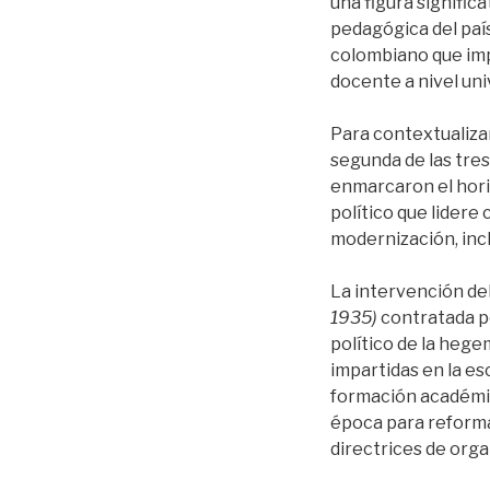
una figura signific
pedagógica del país
colombiano que impu
docente a nivel uni
Para contextualizar
segunda de las tre
enmarcaron el hori
político que lidere
modernización, inc
La intervención de
1935)
contratada p
político de la hege
impartidas en la esc
formación académic
época para reforma
directrices de orga