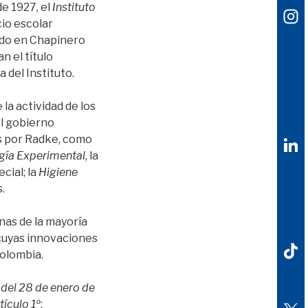
de 1927, el
Instituto
cio escolar
ado en Chapinero
n el título
 del Instituto.
 la actividad de los
el gobierno
os por Radke, como
gía Experimental
, la
cial; la
Higiene
.
mnas de la mayoría
 cuyas innovaciones
Colombia.
del 28 de enero de
tículo 1º
: