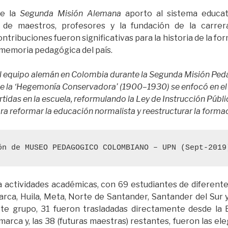
de la
Segunda Misión Alemana
aporto al sistema educat
n de maestros, profesores y la fundación de la carre
contribuciones fueron significativas para la historia de la fo
 memoria pedagógica del país.
el equipo alemán en Colombia durante la Segunda Misión Ped
l de la ‘Hegemonía Conservadora’ (1900–1930) se enfocó en el 
rtidas en la escuela, reformulando la Ley de Instrucción Públi
ra reformar la educación normalista y reestructurar la form
ón de MUSEO PEDAGOGICO COLOMBIANO – UPN (Sept-2019
ría actividades académicas, con 69 estudiantes de diferent
rca, Huila, Meta, Norte de Santander, Santander del Sur y
ste grupo, 31 fueron trasladadas directamente desde la 
arca y, las 38 (futuras maestras) restantes, fueron las ele