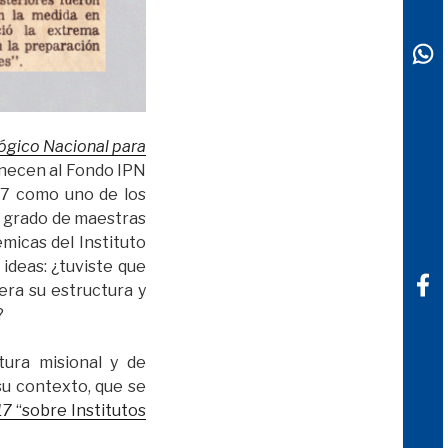
ógico Nacional para
enecen al Fondo IPN
27 como uno de los
l grado de maestras
émicas del Instituto
ideas: ¿tuviste que
era su estructura y
?
ura misional y de
su contexto, que se
17
“sobre Institutos