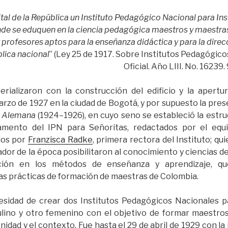
tal de la República un Instituto Pedagógico Nacional para Ins
nde se eduquen en la ciencia pedagógica maestros y maestras 
y profesores aptos para la enseñanza didáctica y para la dire
lica nacional
” (Ley 25 de 1917. Sobre Institutos Pedagógico
Oficial. Año LIII. No. 16239.
rializaron con la construcción del edificio y la apertur
rzo de 1927 en la ciudad de Bogotá, y por supuesto la pres
a Alemana
(1924–1926), en cuyo seno se estableció la estru
amento del IPN para Señoritas, redactados por el equ
dos por
Franzisca Radke
, primera rectora del Instituto; q
or de la época posibilitaron al conocimiento y ciencias de
ción en los métodos de enseñanza y aprendizaje, q
as prácticas de formación de maestras de Colombia.
esidad de crear dos Institutos Pedagógicos Nacionales p
lino y otro femenino con el objetivo de formar maestros
nidad y el contexto. Fue hasta el 29 de abril de 1929 con la i