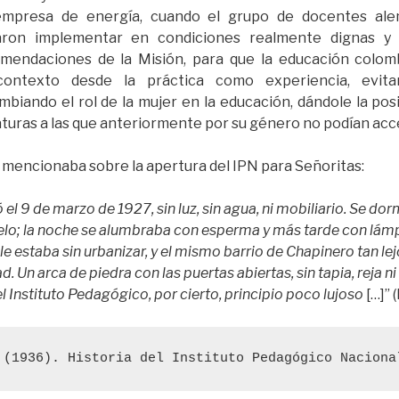
empresa de energía, cuando el grupo de docentes al
aron implementar en condiciones realmente dignas y 
mendaciones de la Misión, para que la educación colom
contexto desde la práctica como experiencia, evita
mbiando el rol de la mujer en la educación, dándole la posi
turas a las que anteriormente por su género no podían acc
 mencionaba sobre la apertura del IPN para Señoritas:
ó el 9 de marzo de 1927, sin luz, sin agua, ni mobiliario. Se d
elo; la noche se alumbraba con esperma y más tarde con lámp
le estaba sin urbanizar, y el mismo barrio de Chapinero tan l
d. Un arca de piedra con las puertas abiertas, sin tapia, reja n
el Instituto Pedagógico, por cierto, principio poco lujoso
[…]” 
 (1936). Historia del Instituto Pedagógico Naciona