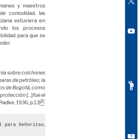
emanes y maestros
de comodidad, las
biana estuviera en
ndo los procesos
bilidad para que se
eder.
ormía sobre colchones
aras de petróleo; la
ejos de Bogotá, como
i protección
[…]
fue el
[1]
(Radke, 1936, p.13)
.
l para Señoritas, desde 1927 hasta 1935. pág. 13