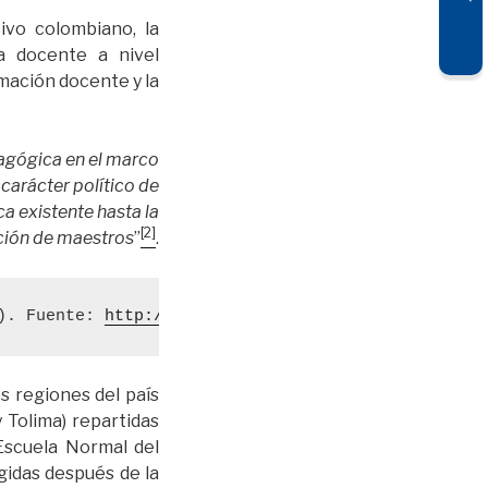
ivo colombiano, la
ra docente a nivel
rmación docente y la
agógica en el marco
carácter político de
ca existente hasta la
[2]
ación de maestros
”
.
). Fuente: 
http://museopedagogico.pedagogica.edu.c
es regiones del país
 Tolima) repartidas
Escuela Normal del
gidas después de la