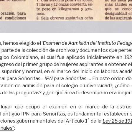
 hemos elegido el ‘
Examen de Admisión del Instituto Pedag
e parte de la colección de archivos y documentos que pert
ico Colombiano, el cual fue aplicado inicialmente en 19
 ingreso del primer grupo de mujeres aspirantes a obtener e
, superior y normal, en el marco del inicio de labores acad
al para Señoritas –
IPN para Señoritas
–.
En este orden de 
amen de admisión para el colegio o universidad?, ¿cómo 
s de las preguntas? y, ¿en qué área tu desempeño era mejor
 lugar que ocupó el examen en el marco de la estruct
 antiguo IPN para Señoritas, es fundamental establecer 
siciones gubernamentales del
Artículo 1°
de la
Ley 25 de 19
nales”
: