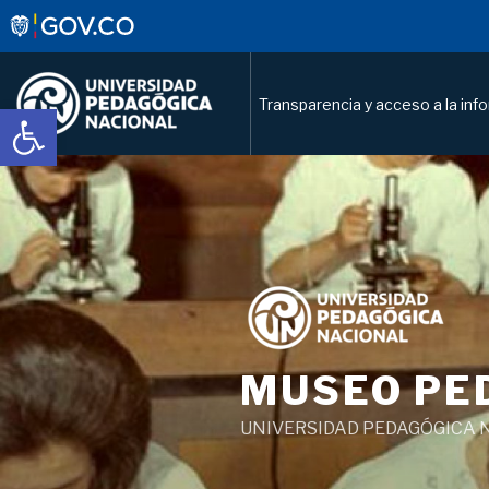
Transparencia y acceso a la inf
Abrir barra de herramientas
Saltar
al
contenido
MUSEO PE
UNIVERSIDAD PEDAGÓGICA 