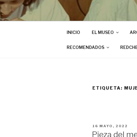
INICIO
EL MUSEO
AR
RECOMENDADOS
REDCH
ETIQUETA:
MUJE
PUBLICADO
16 MAYO, 2022
EL
Pieza del m