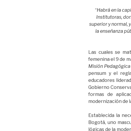
“
Habrá en la capi
Institutoras, do
superior y normal, 
la enseñanza púb
Las cuales se mate
femenina el 9 de ma
Misión Pedagógic
pensum y el regl
educadores lidera
Gobierno Conservad
formas de aplica
modernización de l
Establecida la nec
Bogotá, uno mascu
lógicas de la moder