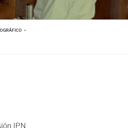
IOGRÁFICO
sión IPN