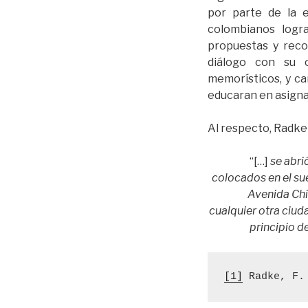
por parte de la 
colombianos logr
propuestas y reco
diálogo con su 
memorísticos, y ca
educaran en asigna
Al respecto, Radke
“[…]
se abri
colocados en el su
Avenida Chi
cualquier otra ciuda
principio d
[1]
 Radke, F.