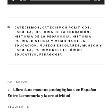
de
audio
CATEGORÍAS
CATECISMOS
,
CATECISMOS POLÍTICOS
,
ESCUELA
,
HISTORIA DE LA EDUCACIÓN
,
HISTORIA DE LA PEDAGOGÍA
,
HISTORIA
PATRIA
,
HISTORIA Y MEMORIA DE LA
EDUCACIÓN
,
MUSEOS ESCOLARES
,
MUSEOS Y
ESCUELA
,
PATRIMONIO HISTÓRICO
EDUCATIVO
,
PEDAGOGÍA
Navegación
Entrada
ANTERIOR
de
anterior:
Libro: Los museos pedagógicos en España:
entradas
Entre la memoria y la creatividad
Siguiente
SIGUIENTE