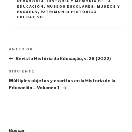
PEDAGOGÍA
,
HISTORIA Y MEMORIA DE LA
EDUCACIÓN
,
MUSEOS ESCOLARES
,
MUSEOS Y
ESCUELA
,
PATRIMONIO HISTÓRICO
EDUCATIVO
Navegación
Entrada
ANTERIOR
de
anterior:
Revista História da Educação, v. 26 (2022)
entradas
Siguiente
SIGUIENTE
entrada
Múltiples objetos y escritos en la Historia de la
Educación – Volumen 1
Buscar