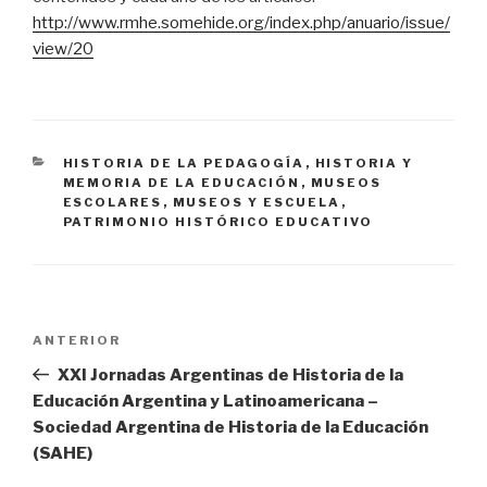
http://www.rmhe.somehide.org/index.php/anuario/issue/
view/20
CATEGORÍAS
HISTORIA DE LA PEDAGOGÍA
,
HISTORIA Y
MEMORIA DE LA EDUCACIÓN
,
MUSEOS
ESCOLARES
,
MUSEOS Y ESCUELA
,
PATRIMONIO HISTÓRICO EDUCATIVO
Navegación
Entrada
ANTERIOR
de
anterior:
XXI Jornadas Argentinas de Historia de la
entradas
Educación Argentina y Latinoamericana –
Sociedad Argentina de Historia de la Educación
(SAHE)