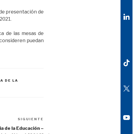
o de presentación de
 2021.
ica de las mesas de
s consideren puedan
A DE LA
SIGUIENTE
Siguiente
entrada
a de la Educación –