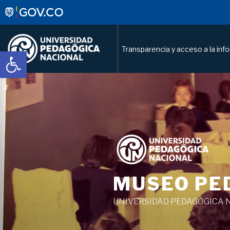
Transparencia y acceso a la inf
Abrir barra de herramientas
Saltar
al
contenido
MUSEO PE
UNIVERSIDAD PEDAGÓGICA 