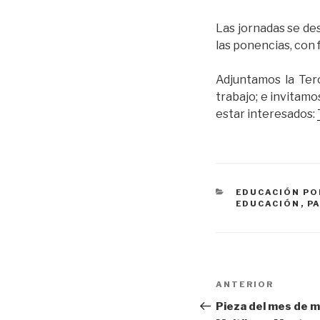
Las jornadas se des
las ponencias, con 
Adjuntamos la Terc
trabajo; e invitam
estar interesados:
CATEGORÍAS
EDUCACIÓN P
EDUCACIÓN
,
P
Navegación
Entrada
ANTERIOR
de
anterior:
Pieza del mes de m