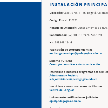
INSTALACIÓN PRINCIPA
Dirección:
Calle 72 No. 11-86, Bogotá, Colombi
Código Postal:
110221
Horario de Atención:
Lunes a viernes de 8:00 
Conmutador:
(57) 601 916 9999 - 594 1894
Nit:
899.999.124-4
Radicación de correspondencia:
archivogeneralupn@pedagogica.edu.co
Sistema PQRSFD:
Crear y/o consultar estado radicación
Inscribirse a nuestros programas académico
Admisiones y Registro
sub_admisiones@pedagogica.edu.co
Inscribirse a nuestros cursos de idiomas:
Centro de Lenguas
Únicamente notificaciones judiciales:
oju@pedagogica.edu.co