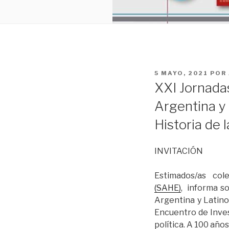
PUBLICADO
5 MAYO, 2021
POR
EL
XXI Jornada
Argentina y
Historia de
INVITACIÓN
Estimados/as col
(SAHE)
, informa so
Argentina y Latin
Encuentro de Inves
política. A 100 año