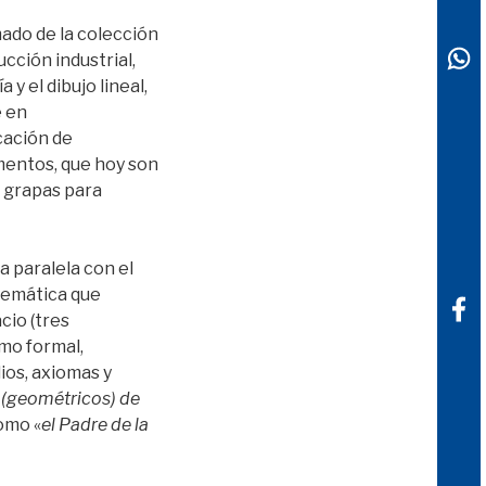
ado de la colección
ción industrial,
y el dibujo lineal,
e en
cación de
mentos, que hoy son
, grapas para
 paralela con el
atemática que
cio (tres
omo formal,
dios, axiomas y
(geométricos) de
omo «
el Padre de la