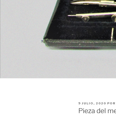
PUBLICADO
9 JULIO, 2020
PO
EL
Pieza del m