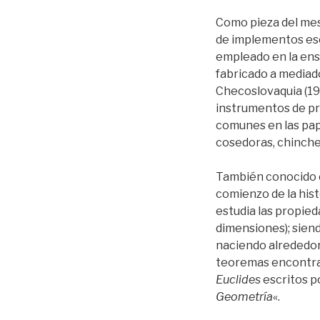
Como pieza del mes
de implementos esc
empleado en la ense
fabricado a mediado
Checoslovaquia (191
instrumentos de pr
comunes en las pape
cosedoras, chinches
También conocido c
comienzo de la hist
estudia las propied
dimensiones); siend
naciendo alrededor d
teoremas encontrad
Euclides
escritos p
Geometría
«.