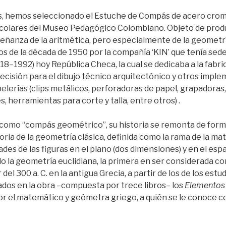
, hemos seleccionado el Estuche de Compás de acero crom
olares del Museo Pedagógico Colombiano. Objeto de produc
ñanza de la aritmética, pero especialmente de la geometría 
s de la década de 1950 por la compañía ‘KIN’ que tenía sed
8​–1992) hoy República Checa, la cual se dedicaba a la fabri
ecisión para el dibujo técnico arquitectónico y otros imple
lerías (clips metálicos, perforadoras de papel, grapadoras
, herramientas para corte y talla, entre otros) .
omo “compás geométrico”, su historia se remonta de forma
oria de la geometría clásica, definida como la rama de la m
ades de las figuras en el plano (dos dimensiones) y en el espa
o la geometría euclidiana, la primera en ser considerada c
el 300 a. C. en la antigua Grecia, a partir de los de los estu
os en la obra –compuesta por trece libros– los
Elementos 
or el matemático y geómetra griego, a quién se le conoce c