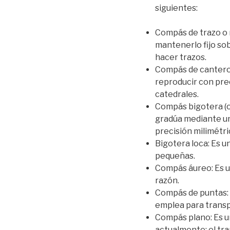
siguientes:
Compás de trazo o 
mantenerlo fijo sob
hacer trazos.
Compás de cantero:
reproducir con prec
catedrales.
Compás bigotera (o 
gradúa mediante un 
precisión milimétri
Bigotera loca: Es u
pequeñas.
Compás áureo: Es u
razón.
Compás de puntas: U
emplea para transp
Compás plano: Es 
actualmente; el tra