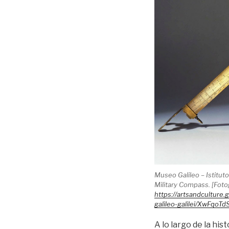
Museo Galileo – Istitut
Military Compass. [Foto
https://artsandculture
galileo-galilei/XwFqoT
A lo largo de la hi