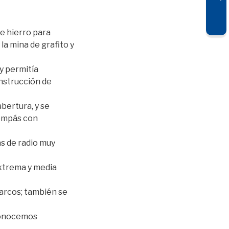
e hierro para
la mina de grafito y
y permitía
onstrucción de
abertura, y se
compás con
as de radio muy
extrema y media
 arcos; también se
conocemos