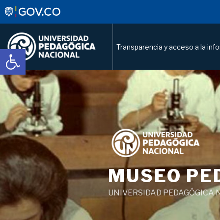
Transparencia y acceso a la inf
Abrir barra de herramientas
Saltar
al
contenido
MUSEO PE
UNIVERSIDAD PEDAGÓGICA 