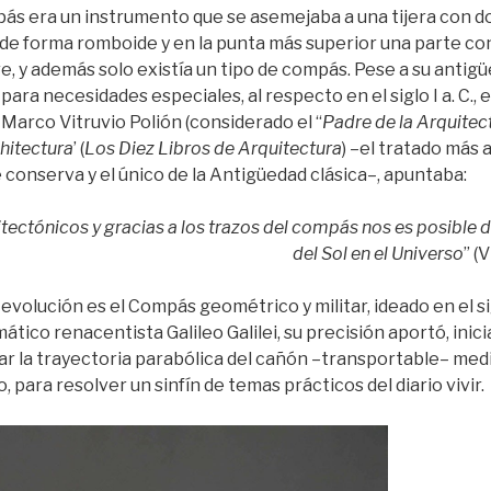
mpás era un instrumento que se asemejaba a una tijera con d
 de forma romboide y en la punta más superior una parte co
, y además solo existía un tipo de compás. Pese a su antig
ara necesidades especiales, al respecto en el siglo I a. C., 
Marco Vitruvio Polión (considerado el “
Padre de la Arquitec
hitectura
’ (
Los Diez Libros de Arquitectura
) –el tratado más
 conserva y el único de la Antigüedad clásica–, apuntaba:
tectónicos y gracias a los trazos del compás nos es posible d
del Sol en el Universo
” (
evolución es el Compás geométrico y militar, ideado en el si
ico renacentista Galileo Galilei, su precisión aportó, inic
r la trayectoria parabólica del cañón –transportable– mediev
, para resolver un sinfín de temas prácticos del diario vivir.