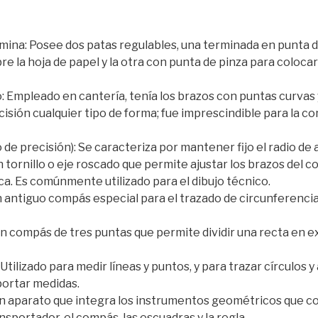
mina: Posee dos patas regulables, una terminada en punta d
re la hoja de papel y la otra con punta de pinza para colocar 
 Empleado en cantería, tenía los brazos con puntas curvas 
isión cualquier tipo de forma; fue imprescindible para la c
de precisión): Se caracteriza por mantener fijo el radio de 
tornillo o eje roscado que permite ajustar los brazos del 
ca. Es comúnmente utilizado para el dibujo técnico.
n antiguo compás especial para el trazado de circunferenci
n compás de tres puntas que permite dividir una recta en 
tilizado para medir líneas y puntos, y para trazar círculos y
ortar medidas.
un aparato que integra los instrumentos geométricos que 
nsportador, el compás, las escuadras y la regla.