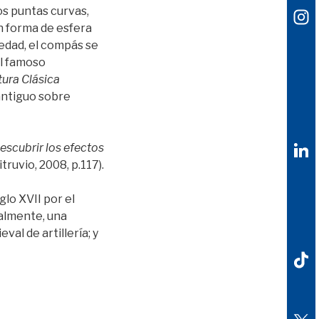
os puntas curvas,
n forma de esfera
üedad, el compás se
el famoso
tura Clásica
 antiguo sobre
escubrir los efectos
Vitruvio, 2008, p.117).
glo XVII por el
ialmente, una
al de artillería; y