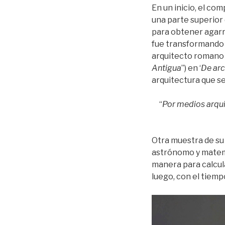
En un inicio, el co
una parte superior
para obtener agarre
fue transformando p
arquitecto romano 
Antigua
”) en ‘
De arc
arquitectura que se
“
Por medios arqui
Otra muestra de su 
astrónomo y matemát
manera para calcula
luego, con el tiempo