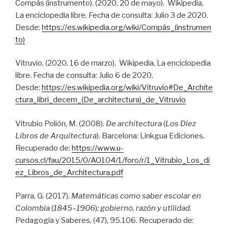
Compás (instrumento). (2020, 20 de mayo). Wikipedia,
La enciclopedia libre. Fecha de consulta: Julio 3 de 2020.
Desde:
https://es.wikipedia.org/wiki/Compás_(instrumen
to)
Vitruvio. (2020, 16 de marzo). Wikipedia, La enciclopedia
libre. Fecha de consulta: Julio 6 de 2020.
Desde:
https://es.wikipedia.org/wiki/Vitruvio#De_Archite
ctura_libri_decem_(De_architectura)_de_Vitruvio
Vitrubio Polión, M. (2008).
De architectura
(
Los Diez
Libros de Arquitectura
). Barcelona: Linkgua Ediciones.
Recuperado de:
https://www.u-
cursos.cl/fau/2015/0/AO104/1/foro/r/1_Vitrubio_Los_di
ez_Libros_de_Architectura.pdf
Parra, G. (2017).
Matemáticas como saber escolar en
Colombia
(
1845–1906
)
: gobierno, razón y utilidad
.
Pedagogía y Saberes, (47), 95.106. Recuperado de: