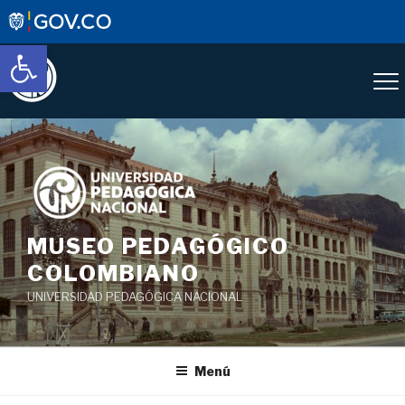
Abrir barra de herramientas
Saltar
al
contenido
MUSEO PEDAGÓGICO
COLOMBIANO
UNIVERSIDAD PEDAGÓGICA NACIONAL
Menú