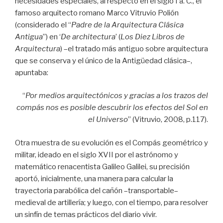
necesidades especiales, al respecto en el siglo I a. C., el
famoso arquitecto romano Marco Vitruvio Polión
(considerado el “
Padre de la Arquitectura Clásica
Antigua
”) en ‘
De architectura
’ (
Los Diez Libros de
Arquitectura
) –el tratado más antiguo sobre arquitectura
que se conserva y el único de la Antigüedad clásica–,
apuntaba:
“
Por medios arquitectónicos y gracias a los trazos del
compás nos es posible descubrir los efectos del Sol en
el Universo
” (Vitruvio, 2008, p.117).
Otra muestra de su evolución es el Compás geométrico y
militar, ideado en el siglo XVII por el astrónomo y
matemático renacentista Galileo Galilei, su precisión
aportó, inicialmente, una manera para calcular la
trayectoria parabólica del cañón –transportable–
medieval de artillería; y luego, con el tiempo, para resolver
un sinfín de temas prácticos del diario vivir.