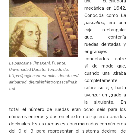
una calculadora
mecánica en 1642.
Conocida como
La
pascalina,
era una
caja rectangular
que, contenía
ruedas dentadas y
engranajes
conectados entre
La pascalina. [Imagen]. Fuente:
sí, de modo que,
Universidad Duesto. Tomado de:
cuando una giraba
https://paginaspersonales.deusto.es/
completamente
airibar/ed_digital/inf/intro/pascalina.h
sobre su eje, hacía
tml
avanzar un grado a
la siguiente. En
total, el número de ruedas eran ocho: seis para los
números enteros y dos en el extremo izquierdo para los
decimales. Estas ruedas estaban marcadas con números
del 0 al 9 para representar el sistema decimal de