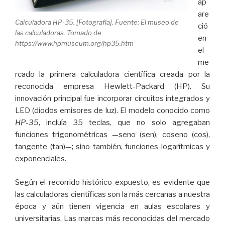
ap
are
Calculadora HP-35. [Fotografía]. Fuente: El museo de
ció
las calculadoras. Tomado de
en
https://www.hpmuseum.org/hp35.htm
el
me
rcado la primera calculadora científica creada por la
reconocida empresa Hewlett-Packard (HP). Su
innovación principal fue incorporar circuitos integrados y
LED (diodos emisores de luz). El modelo conocido como
HP-35
, incluía 35 teclas, que no solo agregaban
funciones trigonométricas —seno (sen), coseno (cos),
tangente (tan)—; sino también, funciones logarítmicas y
exponenciales.
Según el recorrido histórico expuesto, es evidente que
las calculadoras científicas son la más cercanas a nuestra
época y aún tienen vigencia en aulas escolares y
universitarias. Las marcas más reconocidas del mercado