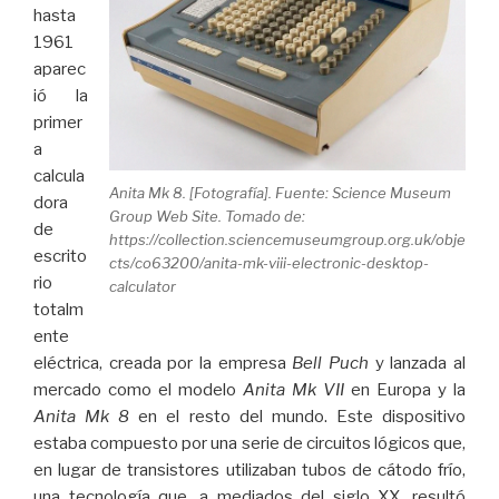
hasta
1961
aparec
ió la
primer
a
calcula
Anita Mk 8. [Fotografía]. Fuente: Science Museum
dora
Group Web Site. Tomado de:
de
https://collection.sciencemuseumgroup.org.uk/obje
escrito
cts/co63200/anita-mk-viii-electronic-desktop-
rio
calculator
totalm
ente
eléctrica, creada por la empresa
Bell Puch
y lanzada al
mercado como el modelo
Anita Mk VII
en Europa y la
Anita Mk 8
en el resto del mundo. Este dispositivo
estaba compuesto por una serie de circuitos lógicos que,
en lugar de transistores utilizaban tubos de cátodo frío,
una tecnología que, a mediados del siglo XX, resultó