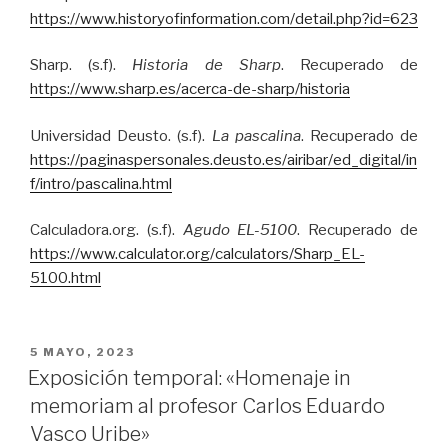
https://www.historyofinformation.com/detail.php?id=623
Sharp. (s.f).
Historia de Sharp
. Recuperado de
https://www.sharp.es/acerca-de-sharp/historia
Universidad Deusto. (s.f).
La pascalina
. Recuperado de
https://paginaspersonales.deusto.es/airibar/ed_digital/in
f/intro/pascalina.html
Calculadora.org. (s.f).
Agudo EL-5100
. Recuperado de
https://www.calculator.org/calculators/Sharp_EL-
5100.html
PUBLICADO
5 MAYO, 2023
EL
Exposición temporal: «Homenaje in
memoriam al profesor Carlos Eduardo
Vasco Uribe»