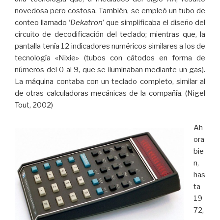
novedosa pero costosa. También, se empleó un tubo de
conteo llamado ‘
Dekatron
’ que simplificaba el diseño del
circuito de decodificación del teclado; mientras que, la
pantalla tenía 12 indicadores numéricos similares a los de
tecnología «Nixie» (tubos con cátodos en forma de
números del 0 al 9, que se iluminaban mediante un gas).
La máquina contaba con un teclado completo, similar al
de otras calculadoras mecánicas de la compañía. (Nigel
Tout, 2002)
Ah
ora
bie
n,
has
ta
19
72,