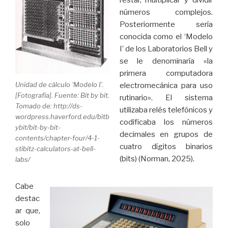
restar, multiplicar y dividir
números complejos.
Posteriormente sería
conocida como el ‘Modelo
I’ de los Laboratorios Bell y
se le denominaría «la
primera computadora
Unidad de cálculo ‘Modelo I’.
electromecánica para uso
[Fotografía]. Fuente: Bit by bit.
rutinario». El sistema
Tomado de: http://ds-
utilizaba relés telefónicos y
wordpress.haverford.edu/bitb
codificaba los números
ybit/bit-by-bit-
decimales en grupos de
contents/chapter-four/4-1-
cuatro dígitos binarios
stibitz-calculators-at-bell-
(bits) (Norman, 2025).
labs/
Cabe
destac
ar que,
solo