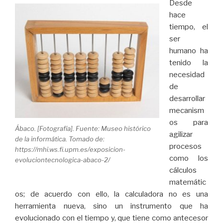
Desde
hace
tiempo, el
ser
humano ha
tenido la
necesidad
de
desarrollar
mecanism
os para
Ábaco. [Fotografía]. Fuente: Museo histórico
agilizar
de la informática. Tomado de:
procesos
https://mhi.ws.fi.upm.es/exposicion-
como los
evoluciontecnologica-abaco-2/
cálculos
matemátic
os; de acuerdo con ello, la calculadora no es una
herramienta nueva, sino un instrumento que ha
evolucionado con el tiempo y, que tiene como antecesor