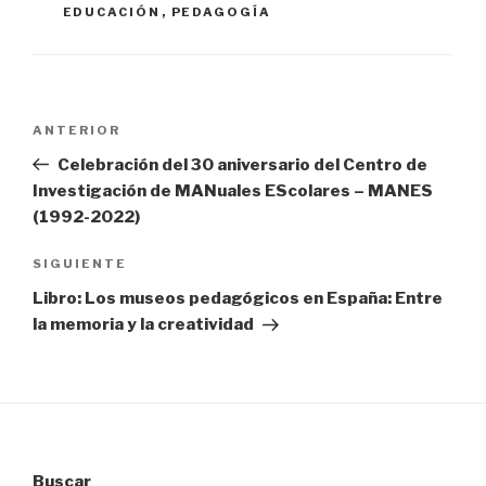
EDUCACIÓN
,
PEDAGOGÍA
Navegación
Entrada
ANTERIOR
de
anterior:
Celebración del 30 aniversario del Centro de
entradas
Investigación de MANuales EScolares – MANES
(1992-2022)
Siguiente
SIGUIENTE
entrada
Libro: Los museos pedagógicos en España: Entre
la memoria y la creatividad
Buscar