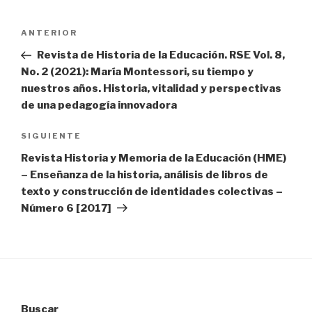
Navegación
Entrada
ANTERIOR
de
anterior:
Revista de Historia de la Educación. RSE Vol. 8,
entradas
No. 2 (2021): María Montessori, su tiempo y
nuestros años. Historia, vitalidad y perspectivas
de una pedagogía innovadora
Siguiente
SIGUIENTE
entrada
Revista Historia y Memoria de la Educación (HME)
– Enseñanza de la historia, análisis de libros de
texto y construcción de identidades colectivas –
Número 6 [2017]
Buscar