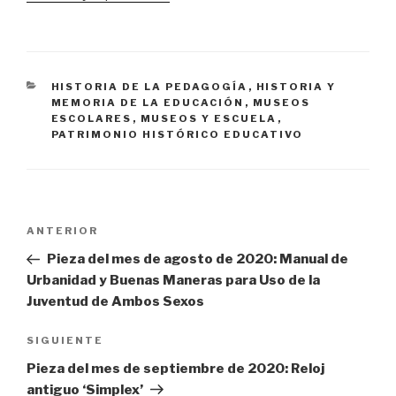
CATEGORÍAS
HISTORIA DE LA PEDAGOGÍA
,
HISTORIA Y
MEMORIA DE LA EDUCACIÓN
,
MUSEOS
ESCOLARES
,
MUSEOS Y ESCUELA
,
PATRIMONIO HISTÓRICO EDUCATIVO
Navegación
Entrada
ANTERIOR
de
anterior:
Pieza del mes de agosto de 2020: Manual de
entradas
Urbanidad y Buenas Maneras para Uso de la
Juventud de Ambos Sexos
Siguiente
SIGUIENTE
entrada
Pieza del mes de septiembre de 2020: Reloj
antiguo ‘Simplex’