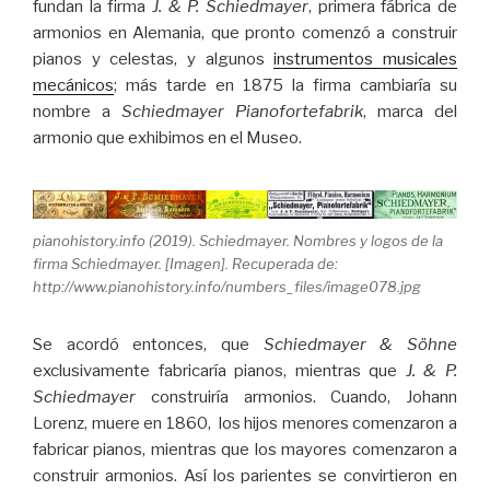
fundan la firma
J. & P. Schiedmayer
, primera fábrica de
armonios en Alemania, que pronto comenzó a construir
pianos y celestas, y algunos
instrumentos musicales
mecánicos
; más tarde en 1875 la firma cambiaría su
nombre a
Schiedmayer Pianofortefabrik
, marca del
armonio que exhibimos en el Museo.
pianohistory.info (2019). Schiedmayer. Nombres y logos de la
firma Schiedmayer. [Imagen]. Recuperada de:
http://www.pianohistory.info/numbers_files/image078.jpg
Se acordó entonces, que
Schiedmayer & Söhne
exclusivamente fabricaría pianos, mientras que
J. & P.
Schiedmayer
construiría armonios. Cuando, Johann
Lorenz, muere en 1860, los hijos menores comenzaron a
fabricar pianos, mientras que los mayores comenzaron a
construir armonios. Así los parientes se convirtieron en