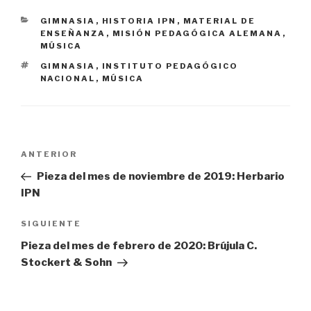
CATEGORÍAS
GIMNASIA
,
HISTORIA IPN
,
MATERIAL DE
ENSEÑANZA
,
MISIÓN PEDAGÓGICA ALEMANA
,
MÚSICA
ETIQUETAS
GIMNASIA
,
INSTITUTO PEDAGÓGICO
NACIONAL
,
MÚSICA
Navegación
Entrada
ANTERIOR
de
anterior:
Pieza del mes de noviembre de 2019: Herbario
entradas
IPN
Siguiente
SIGUIENTE
entrada
Pieza del mes de febrero de 2020: Brújula C.
Stockert & Sohn