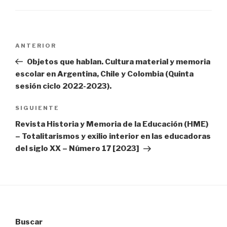
Navegación
Entrada
ANTERIOR
de
anterior:
Objetos que hablan. Cultura material y memoria
entradas
escolar en Argentina, Chile y Colombia (Quinta
sesión ciclo 2022-2023).
Siguiente
SIGUIENTE
entrada
Revista Historia y Memoria de la Educación (HME)
– Totalitarismos y exilio interior en las educadoras
del siglo XX – Número 17 [2023]
Buscar