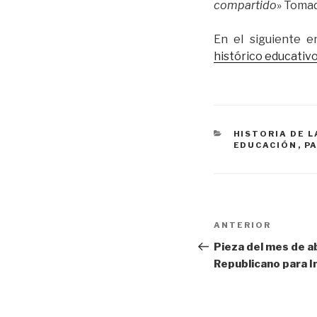
compartido
» Tomad
En el siguiente e
histórico educativ
CATEGORÍAS
HISTORIA DE 
EDUCACIÓN
,
P
Navegación
Entrada
ANTERIOR
de
anterior:
Pieza del mes de a
Republicano para I
entradas