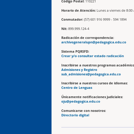
Código Postal:
110221
Horario de Atención:
Lunes a viernes de 8:00 
Conmutador:
(57) 601 916 9999 - 594 1894
Nit:
899.999.124-4
Radicación de correspondencia:
archivogeneralupn@pedagogica.edu.co
Sistema PQRSFD:
Crear y/o consultar estado radicación
Inscribirse a nuestros programas académico
Admisiones y Registro
sub_admisiones@pedagogica.edu.co
Inscribirse a nuestros cursos de idiomas:
Centro de Lenguas
Únicamente notificaciones judiciales:
oju@pedagogica.edu.co
Comunicarse con nosotros:
Directorio digital