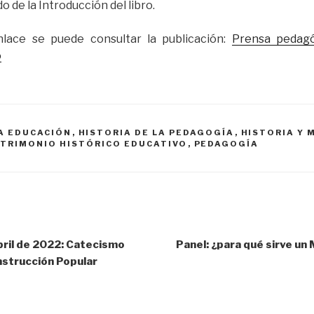
o de la Introducción del libro.
nlace se puede consultar la publicación:
Prensa pedagó
o
LA EDUCACIÓN
,
HISTORIA DE LA PEDAGOGÍA
,
HISTORIA Y 
ATRIMONIO HISTÓRICO EDUCATIVO
,
PEDAGOGÍA
bril de 2022: Catecismo
Panel: ¿para qué sirve u
nstrucción Popular