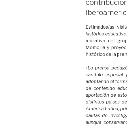
contribucio
Iberoameri
Estimados/as visi
histórico educativ
iniciativa del gr
Memoria y proyecto
histórico de la pre
«
La prensa pedagóg
capítulo especial
adoptando el format
de contenido educ
aportación de esto
distintos países d
América Latina, pri
pautas de investi
aunque conservand