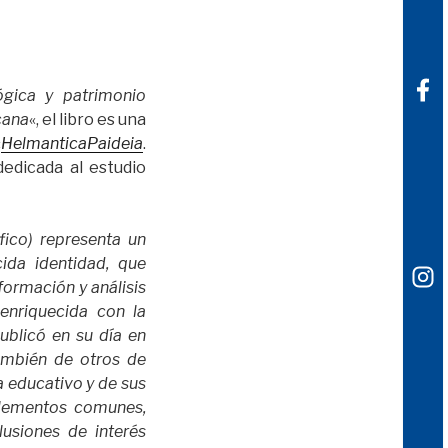
gica y patrimonio
cana
«, el libro es una
«
HelmanticaPaideia
.
dedicada al estudio
fico) representa un
ida identidad, que
formación y análisis
enriquecida con la
ublicó en su día en
también de otros de
a educativo y de sus
elementos comunes,
usiones de interés