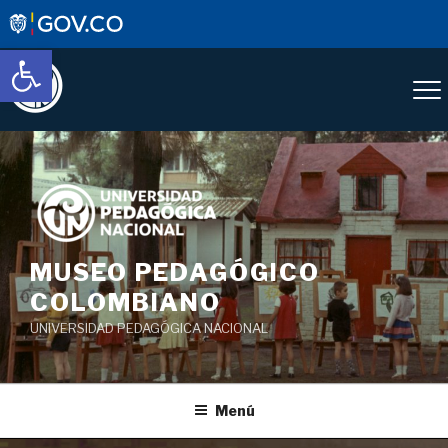
Abrir barra de herramientas
Saltar
al
contenido
MUSEO PEDAGÓGICO
COLOMBIANO
UNIVERSIDAD PEDAGÓGICA NACIONAL
Menú