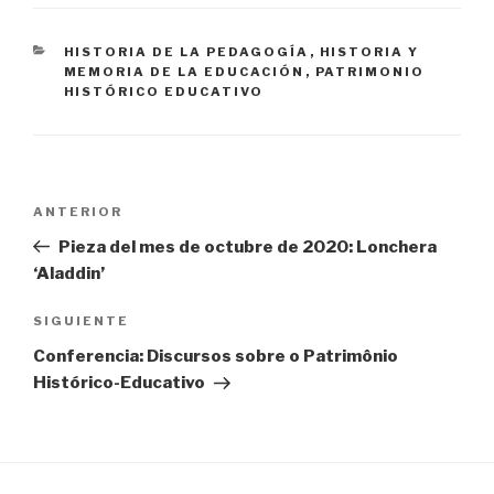
CATEGORÍAS
HISTORIA DE LA PEDAGOGÍA
,
HISTORIA Y
MEMORIA DE LA EDUCACIÓN
,
PATRIMONIO
HISTÓRICO EDUCATIVO
Navegación
Entrada
ANTERIOR
de
anterior:
Pieza del mes de octubre de 2020: Lonchera
entradas
‘Aladdin’
Siguiente
SIGUIENTE
entrada
Conferencia: Discursos sobre o Patrimônio
Histórico-Educativo