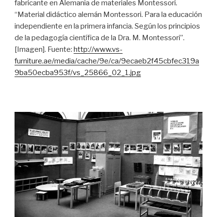
fabricante en Alemania de materiales Montessori.
“Material didáctico alemán Montessori. Para la educación
independiente en la primera infancia. Según los principios
de la pedagogía científica de la Dra. M. Montessori”.
[Imagen]. Fuente:
http://www.vs-
furniture.ae/media/cache/9e/ca/9ecaeb2f45cbfec319a
9ba50ecba953f/vs_25866_02_1.jpg