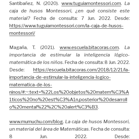
Santibañez, N. (2020).
www.tuguiamontessori.com
.
La
caja de husos Montessori, ¿en qué consiste este
material?
Fecha de consulta: 7 Jun. 2022. Desde:
https://www.tuguiamontessori.com/la-caja-de-husos-
montessori/
Magaña, T. (2021).
www.escuela.bitacoras.com
.
La
importancia de estimular la inteligencia lógico-
matemática de los niños
. Fecha de consulta: 8 Jun. 2022.
Desde:
https://escuela.bitacoras.com/2018/12/21/la-
importancia-de-estimular-la-inteligencia-logico-
matematica-de-los-
ninos/#:~:text=%22Los%20objetos%20matem%C3%A
1ticos%20no%20est%C3%A1n,posterior%20desarroll
o%20mental%22%2C%20alert%C3%B3
.
www.mumuchu.com/blog
.
La caja de husos Montessori,
un material del área de Matemáticas
. Fecha de consulta:
8 Jun. 2022. Desde: