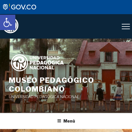
Abrir barra de herramientas
Saltar
al
contenido
MUSEO PEDAGÓGICO
COLOMBIANO
UNIVERSIDAD PEDAGÓGICA NACIONAL
Menú