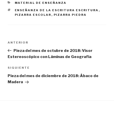
CATEGORÍAS
MATERIAL DE ENSEÑANZA
ETIQUETAS
ENSEÑANZA DE LA ESCRITURA ESCRITURA
,
PIZARRA ESCOLAR
,
PIZARRA PIEDRA
Navegación
Entrada
ANTERIOR
de
anterior:
Pieza del mes de octubre de 2018: Visor
entradas
Estereoscópico con Láminas de Geografía
Siguiente
SIGUIENTE
entrada
Pieza del mes de diciembre de 2018: Ábaco de
Madera