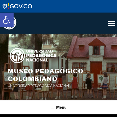
Abrir barra de herramientas
Saltar
al
contenido
MUSEO PEDAGÓGICO
COLOMBIANO
UNIVERSIDAD PEDAGÓGICA NACIONAL
Menú