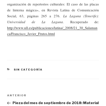
organización de repertorios culturales: El caso de las placas
de linterna mágica», en Revista Latina de Comunicación
Social, 63, páginas 265 a 276.
La Laguna (Tenerife):
Universidad de La Laguna.
Recuperado de:
http://www.ull.es/publicaciones/latina/_2008/21_30_Salaman
ca/Francisco_Javier_Frutos.html
CATEGORÍAS
SIN CATEGORÍA
Navegación
Entrada
ANTERIOR
de
anterior:
Pieza del mes de septiembre de 2018: Material