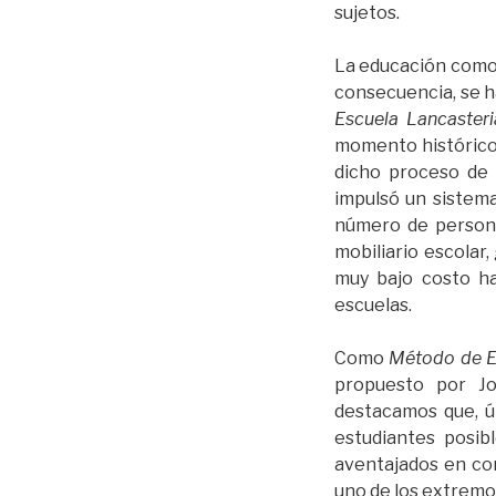
sujetos.
La educación como h
consecuencia, se h
Escuela Lancaster
momento histórico y
dicho proceso de 
impulsó un sistem
número de personas
mobiliario escolar,
muy bajo costo ha
escuelas.
Como
Método de 
propuesto por Jo
destacamos que, ú
estudiantes posib
aventajados en co
uno de los extremos