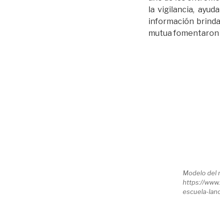
la vigilancia, ayu
información brind
mutua fomentaron l
Modelo del mo
https://www
escuela-lan