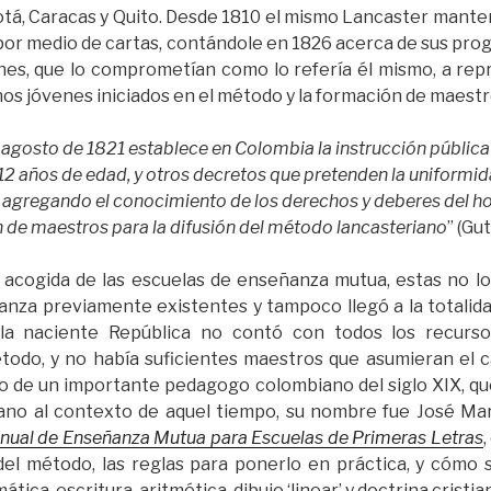
tá, Caracas y Quito. Desde 1810 el mismo Lancaster mant
por medio de cartas, contándole en 1826 acerca de sus pr
ones, que lo comprometían como lo refería él mismo, a rep
os jóvenes iniciados en el método y la formación de maestr
e agosto de 1821 establece en Colombia la instrucción pública
 12 años de edad, y otros decretos que pretenden la uniformi
 agregando el conocimiento de los derechos y deberes del h
 de maestros para la difusión del método lancasteriano
” (Gut
 acogida de las escuelas de enseñanza mutua, estas no l
za previamente existentes y tampoco llegó a la totalida
 la naciente República no contó con todos los recurs
todo, y no había suficientes maestros que asumieran el c
jo de un importante pedagogo colombiano del siglo XIX, qu
ano al contexto de aquel tiempo, su nombre fue José Marí
ual de Enseñanza Mutua para Escuelas de Primeras Letras
,
del método, las reglas para ponerlo en práctica, y cómo s
tica, escritura, aritmética, dibujo ‘linear’ y doctrina cristia