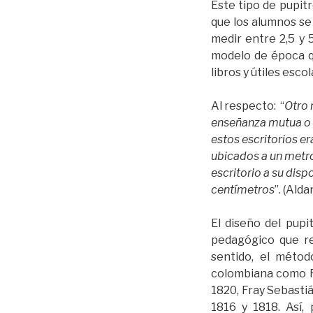
Este tipo de pupit
que los alumnos se 
medir entre 2,5 y 
modelo de época q
libros y útiles escol
Al respecto: “
Otro 
enseñanza mutua o l
estos escritorios e
ubicados a un metro
escritorio a su disp
centímetros
”. (Alda
El diseño del pupi
pedagógico que re
sentido, el métod
colombiana como Re
1820, Fray Sebasti
1816 y 1818. Así,