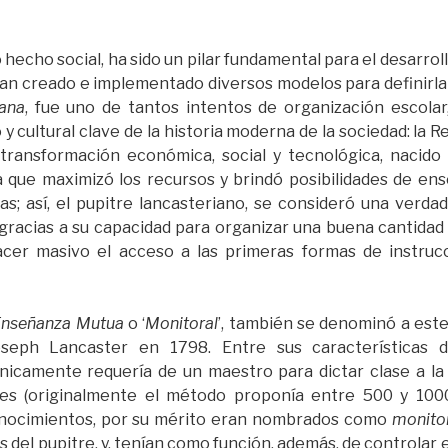
echo social, ha sido un pilar fundamental para el desarroll
an creado e implementado diversos modelos para definirla 
iana
, fue uno de tantos intentos de organización escola
 cultural clave de la historia moderna de la sociedad: la Re
transformación económica, social y tecnológica, nacido 
a que maximizó los recursos y brindó posibilidades de en
; así, el pupitre lancasteriano, se consideró una verda
 gracias a su capacidad para organizar una buena cantidad 
cer masivo el acceso a las primeras formas de instrucc
Enseñanza Mutua
o ‘
Monitoral
’, también se denominó a est
seph Lancaster en 1798. Entre sus características d
nicamente requería de un maestro para dictar clase a la
les (originalmente el método proponía entre 500 y 1000
nocimientos, por su mérito eran nombrados como
monitor
 del pupitre, y, tenían como función, además, de controlar 