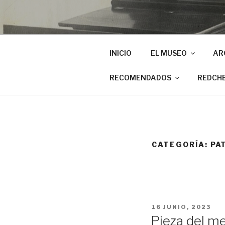
INICIO
EL MUSEO
AR
RECOMENDADOS
REDCH
CATEGORÍA:
PA
PUBLICADO
16 JUNIO, 2023
EL
Pieza del m