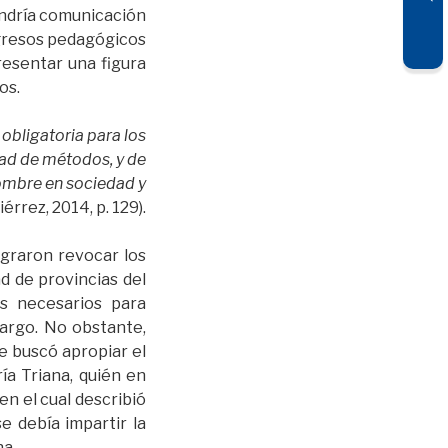
endría comunicación
ogresos pedagógicos
resentar una figura
os.
 obligatoria para los
dad de métodos, y de
ombre en sociedad y
iérrez, 2014, p. 129).
ograron revocar los
d de provincias del
os necesarios para
argo. No obstante,
e buscó apropiar el
a Triana, quién en
 en el cual describió
e debía impartir la
na.