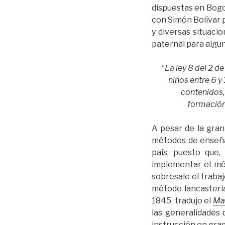
dispuestas en Bogo
con Simón Bolívar 
y diversas situaci
paternal para algun
“
La ley 8 del 2 d
niños entre 6 y
contenidos,
formación
A pesar de la gran
métodos de enseñan
país, puesto que,
implementar el mé
sobresale el traba
método lancasteri
1845, tradujo el
Man
las generalidades 
instrucción en gramá