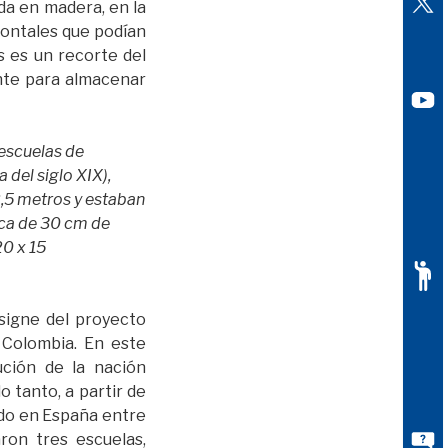
da en madera, en la
izontales que podían
s es un recorte del
nte para almacenar
 escuelas de
 del siglo XIX),
2,5 metros y estaban
rca de 30 cm de
20 x 15
nsigne del proyecto
 Colombia. En este
ución de la nación
 tanto, a partir de
ado en España entre
ron tres escuelas,