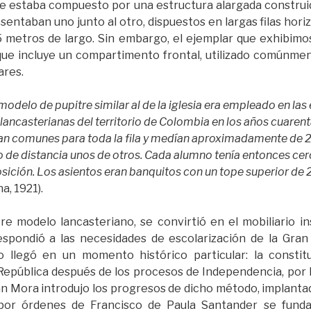
re estaba compuesto por una estructura alargada construi
sentaban uno junto al otro, dispuestos en largas filas hor
5 metros de largo. Sin embargo, el ejemplar que exhibimo
ue incluye un compartimento frontal, utilizado comúnme
ares.
modelo de pupitre similar al de la iglesia era empleado en las
ancasterianas del territorio de Colombia en los años cuarenta
ran comunes para toda la fila y medían aproximadamente de 
 de distancia unos de otros. Cada alumno tenía entonces ce
osición. Los asientos eran banquitos con un tope superior de 
na, 1921).
tre modelo lancasteriano, se convirtió en el mobiliario i
spondió a las necesidades de escolarización de la Gran
o llegó en un momento histórico particular: la constit
pública después de los procesos de Independencia, por lo
án Mora introdujo los progresos de dicho método, implant
 por órdenes de Francisco de Paula Santander se funda