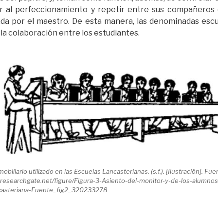
dar al perfeccionamiento y repetir entre sus compañeros 
ada por el maestro. De esta manera, las denominadas esc
a colaboración entre los estudiantes.
biliario utilizado en las Escuelas Lancasterianas. (s.f.). [Ilustración]. Fue
.researchgate.net/figure/Figura-3-Asiento-del-monitor-y-de-los-alumnos
casteriana-Fuente_fig2_320233278