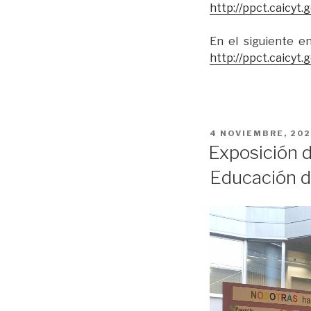
http://ppct.caicyt.
En el siguiente e
http://ppct.caicyt
PUBLICADO
4 NOVIEMBRE, 20
EL
Exposición d
Educación de