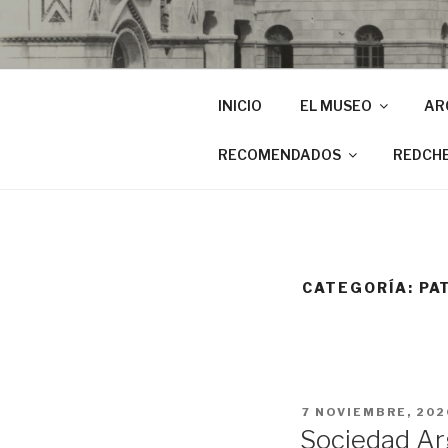
INICIO
EL MUSEO
AR
RECOMENDADOS
REDCH
CATEGORÍA:
PA
PUBLICADO
7 NOVIEMBRE, 202
EL
Sociedad Arg