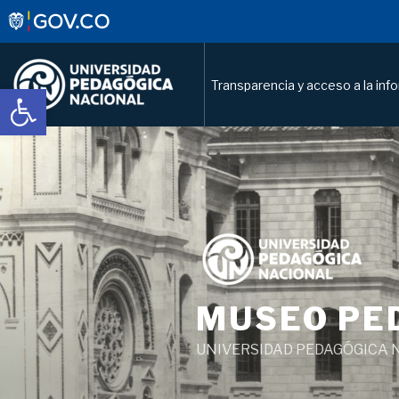
Transparencia y acceso a la inf
Abrir barra de herramientas
Saltar
al
contenido
MUSEO PE
UNIVERSIDAD PEDAGÓGICA 