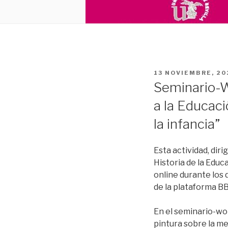
PUBLICADO
13 NOVIEMBRE, 20
EL
Seminario-Wo
a la Educaci
la infancia”
Esta actividad, dir
Historia de la Educ
online durante los 
de la plataforma B
En el seminario-wor
pintura sobre la me