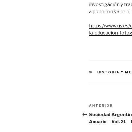
investigación y trab
a poner en valor el 
https://www.us.es/
la-educacion-fotog
CATEGORÍAS
HISTORIA Y M
Navegación
Entrada
ANTERIOR
de
anterior:
Sociedad Argentina
Anuario – Vol. 21 
entradas