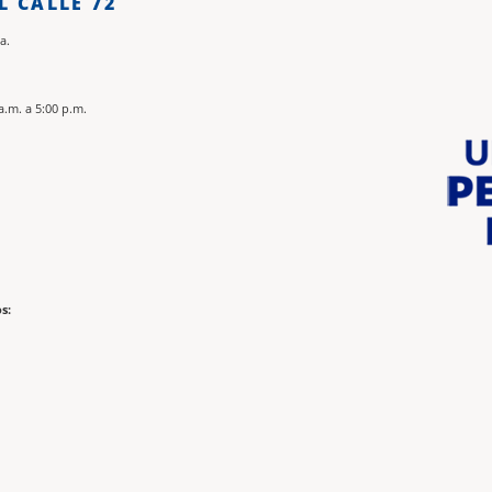
L CALLE 72
a.
a.m. a 5:00 p.m.
s: