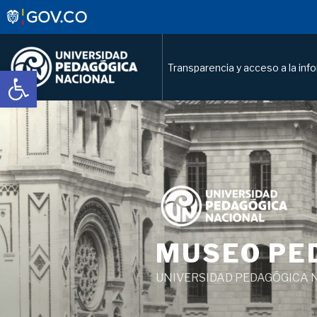
Transparencia y acceso a la inf
Abrir barra de herramientas
Saltar
al
contenido
MUSEO PE
UNIVERSIDAD PEDAGÓGICA 