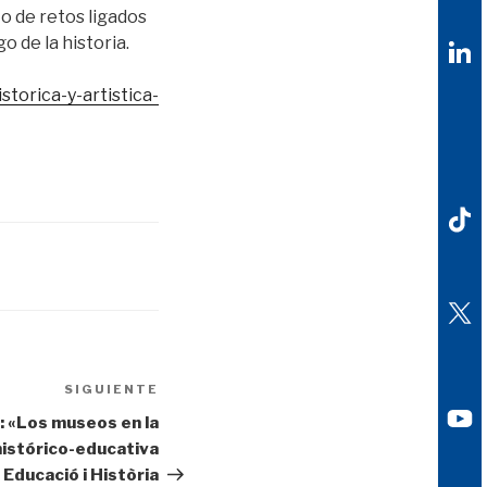
to de retos ligados
go de la historia.
torica-y-artistica-
SIGUIENTE
Siguiente
entrada
 «Los museos en la
histórico-educativa
Educació i Història