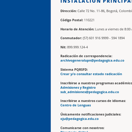
INSTALACIÓN PRINCIPA
Dirección:
Calle 72 No. 11-86, Bogotá, Colombi
Código Postal:
110221
Horario de Atención:
Lunes a viernes de 8:00 
Conmutador:
(57) 601 916 9999 - 594 1894
Nit:
899.999.124-4
Radicación de correspondencia:
archivogeneralupn@pedagogica.edu.co
Sistema PQRSFD:
Crear y/o consultar estado radicación
Inscribirse a nuestros programas académico
Admisiones y Registro
sub_admisiones@pedagogica.edu.co
Inscribirse a nuestros cursos de idiomas:
Centro de Lenguas
Únicamente notificaciones judiciales:
oju@pedagogica.edu.co
Comunicarse con nosotros: