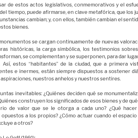
ar de estos actos legislativos, conmemorativos y el esfu
 del tiempo, puede afirmarse, en clave metafórica, que los jue
cunstancias cambian; y, con ellos, también cambian el sentido,
estos bienes.
s monumentos se cargan continuamente de nuevas valoracio
uras históricas, la carga simbólica, los testimonios sobre
nsforman, se complementan y se superponen, para dar lugar
 Así, estos “habitantes” de la ciudad, que a primera vi
erentes e inermes, están siempre dispuestos a sostener diá
 aspiraciones, nuestros anhelos y nuestros sentires.
eguntas inevitables: ¿Quiénes deciden qué se monumentali
Quiénes construyen los significados de esos bienes y de q
terio de valor que se le otorga a cada uno? ¿Qué hace
 opuestos a los propios? ¿Cómo actuar cuando el espacio
excluye a otros?
Le Goff (1991):