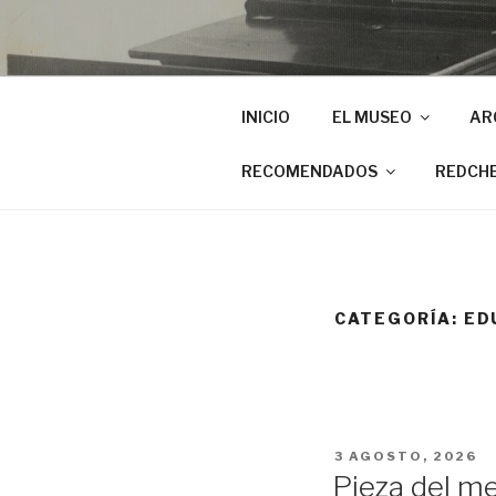
INICIO
EL MUSEO
AR
RECOMENDADOS
REDCH
CATEGORÍA:
ED
PUBLICADO
3 AGOSTO, 2026
EL
Pieza del me