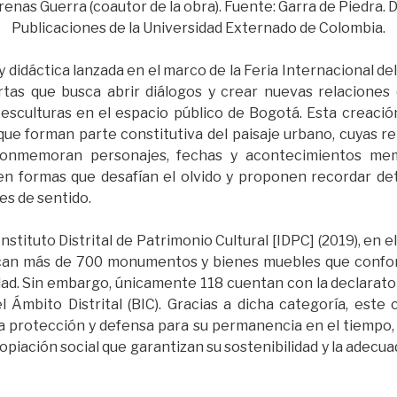
enas Guerra (coautor de la obra). Fuente: Garra de Piedra
Publicaciones de la Universidad Externado de Colombia.
 y didáctica lanzada en el marco de la Feria Internacional del
rtas que busca abrir diálogos y crear nuevas relaciones 
sculturas en el espacio público de Bogotá. Esta creació
ue forman parte constitutiva del paisaje urbano, cuyas 
conmemoran personajes, fechas y acontecimientos mem
en formas que desafían el olvido y proponen recordar det
es de sentido.
nstituto Distrital de Patrimonio Cultural [IDPC] (2019), en e
ican más de 700 monumentos y bienes muebles que confo
udad. Sin embargo, únicamente 118 cuentan con la declarat
el Ámbito Distrital (BIC). Gracias a dicha categoría, este
la protección y defensa para su permanencia en el tiempo
opiación social que garantizan su sostenibilidad y la adecu