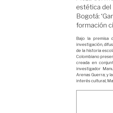
estética del
Bogotá: ‘Ga
formación ci
Bajo la premisa d
investigación, difu
de la historia esco
Colombiano presenta
creada en conjunt
investigador Manu
Arenas Guerra; y l
interés cultural, M