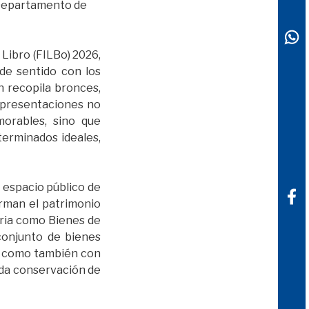
. Departamento de
 Libro (FILBo) 2026,
de sentido con los
n recopila bronces,
representaciones no
orables, sino que
erminados ideales,
l espacio público de
rman el patrimonio
oria como Bienes de
 conjunto de bienes
, como también con
ada conservación de