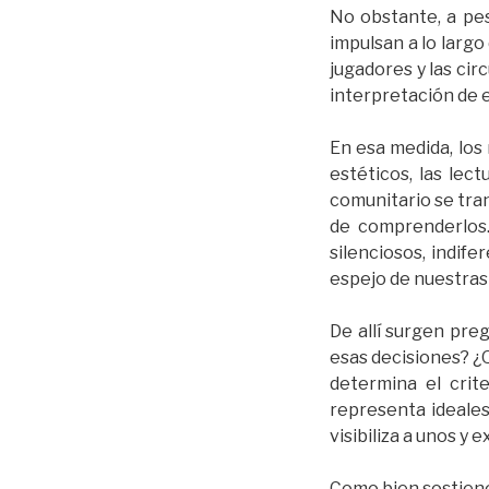
No obstante, a pes
impulsan a lo largo
jugadores y las cir
interpretación de 
En esa medida, lo
estéticos, las lect
comunitario se tra
de comprenderlos.
silenciosos, indif
espejo de nuestras
De allí surgen pr
esas decisiones? ¿
determina el cri
representa ideales
visibiliza a unos y 
Como bien sostiene 