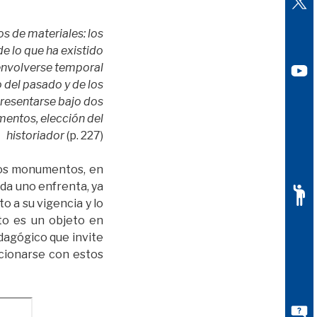
os de materiales: los
e lo que ha existido
senvolverse temporal
 del pasado y de los
presentarse bajo dos
mentos, elección del
historiador
(p. 227)
stos monumentos, en
da uno enfrenta, ya
o a su vigencia y lo
to es un objeto en
edagógico que invite
acionarse con estos