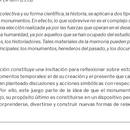
lectiva y su forma científica, la historia, se aplican a dos tip
monumentos. En efecto, lo que sobrevive no es el complejo d
una elección realizada ya por las fuerzas que operan en el de
la humanidad, ya por aquellos que se han ocupado del estudio
, los historiadores. Tales materiales de la memoria pueden 
incipales: los monumentos, herederos del pasado, y los docu
cación constituye una invitación para reflexionar sobre e
omentos temporales: el de su creación y el presente que ca
an planteado discusiones y acciones simbólicas con respect
Por ello, este juego parte de la idea de que el monumen
o, su propósito último es constituirse en un dispositivo p
sorprenderse, divertirse y construir nuevas formas de rel