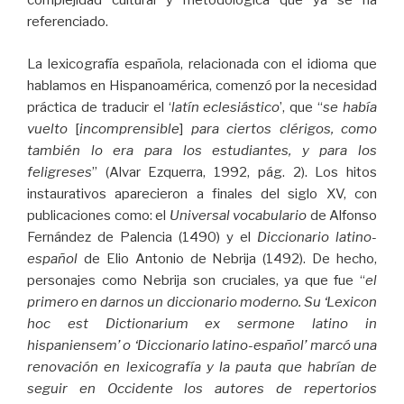
complejidad cultural y metodológica que ya se ha
referenciado.
La lexicografía española, relacionada con el idioma que
hablamos en Hispanoamérica, comenzó por la necesidad
práctica de traducir el ‘
latín eclesiástico
’, que “
se había
vuelto
[
incomprensible
]
para ciertos clérigos, como
también lo era para los estudiantes, y para los
feligreses
” (Alvar Ezquerra, 1992, pág. 2). Los hitos
instaurativos aparecieron a finales del siglo XV, con
publicaciones como: el
Universal vocabulario
de Alfonso
Fernández de Palencia (1490) y el
Diccionario latino-
español
de Elio Antonio de Nebrija (1492). De hecho,
personajes como Nebrija son cruciales, ya que fue “
el
primero en darnos un diccionario moderno. Su ‘Lexicon
hoc est Dictionarium ex sermone latino in
hispaniensem’ o ‘Diccionario latino-español’ marcó una
renovación en lexicografía y la pauta que habrían de
seguir en Occidente los autores de repertorios