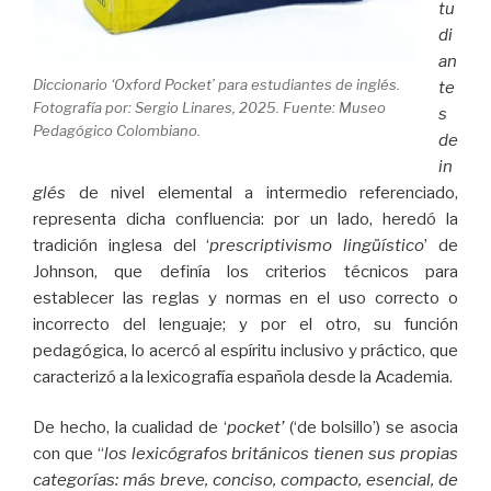
tu
di
an
Diccionario ‘Oxford Pocket’ para estudiantes de inglés.
te
Fotografía por: Sergio Linares, 2025. Fuente: Museo
s
Pedagógico Colombiano.
de
in
glés
de nivel elemental a intermedio referenciado,
representa dicha confluencia: por un lado, heredó la
tradición inglesa del ‘
prescriptivismo
lingüístico
’ de
Johnson, que definía los criterios técnicos para
establecer las reglas y normas en el uso correcto o
incorrecto del lenguaje; y por el otro, su función
pedagógica, lo acercó al espíritu inclusivo y práctico, que
caracterizó a la lexicografía española desde la Academia.
De hecho, la cualidad de ‘
pocket
’
(‘de bolsillo’) se asocia
con que “
los lexicógrafos británicos tienen sus propias
categorías: más breve, conciso, compacto, esencial, de