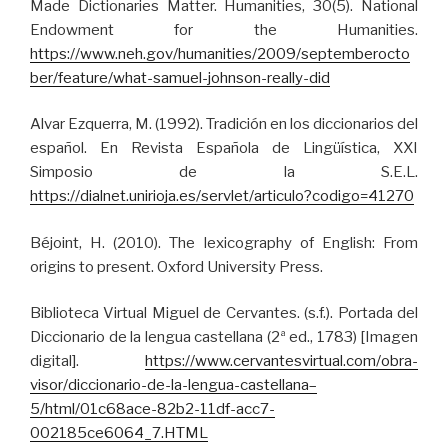
Made Dictionaries Matter. Humanities, 30(5). National
Endowment for the Humanities.
https://www.neh.gov/humanities/2009/septemberocto
ber/feature/what-samuel-johnson-really-did
Alvar Ezquerra, M. (1992). Tradición en los diccionarios del
español. En Revista Española de Lingüística, XXI
Simposio de la S.E.L.
https://dialnet.unirioja.es/servlet/articulo?codigo=41270
Béjoint, H. (2010). The lexicography of English: From
origins to present. Oxford University Press.
Biblioteca Virtual Miguel de Cervantes. (s.f.). Portada del
Diccionario de la lengua castellana (2ª ed., 1783) [Imagen
digital].
https://www.cervantesvirtual.com/obra-
visor/diccionario-de-la-lengua-castellana–
5/html/01c68ace-82b2-11df-acc7-
002185ce6064_7.HTML