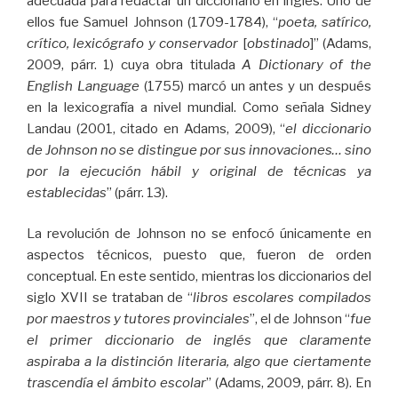
adecuada para redactar un diccionario en inglés. Uno de
ellos fue Samuel Johnson (1709-1784), “
poeta, satírico,
crítico, lexicógrafo y conservador
[
obstinado
]” (Adams,
2009, párr. 1) cuya obra titulada
A Dictionary of the
English Language
(1755) marcó un antes y un después
en la lexicografía a nivel mundial. Como señala Sidney
Landau (2001, citado en Adams, 2009), “
el diccionario
de Johnson no se distingue por sus innovaciones… sino
por la ejecución hábil y original de técnicas ya
establecidas
” (párr. 13).
La revolución de Johnson no se enfocó únicamente en
aspectos técnicos, puesto que, fueron de orden
conceptual. En este sentido, mientras los diccionarios del
siglo XVII se trataban de “
libros escolares compilados
por maestros y tutores provinciales
”, el de Johnson “
fue
el primer diccionario de inglés que claramente
aspiraba a la distinción literaria, algo que ciertamente
trascendía el ámbito escolar
” (Adams, 2009, párr. 8). En