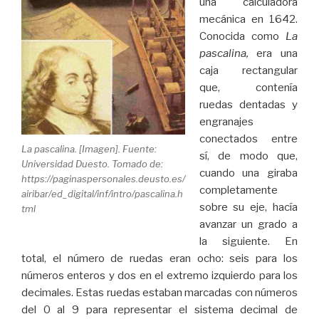
una calculadora
mecánica en 1642.
Conocida como
La
pascalina,
era una
caja rectangular
que, contenía
ruedas dentadas y
engranajes
conectados entre
La pascalina. [Imagen]. Fuente:
sí, de modo que,
Universidad Duesto. Tomado de:
cuando una giraba
https://paginaspersonales.deusto.es/
completamente
airibar/ed_digital/inf/intro/pascalina.h
sobre su eje, hacía
tml
avanzar un grado a
la siguiente. En
total, el número de ruedas eran ocho: seis para los
números enteros y dos en el extremo izquierdo para los
decimales. Estas ruedas estaban marcadas con números
del 0 al 9 para representar el sistema decimal de