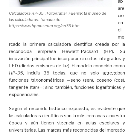
ap
are
Calculadora HP-35. [Fotografía]. Fuente: El museo de
ció
las calculadoras. Tomado de
en
https://www.hpmuseum.org/hp35.htm
el
me
rcado la primera calculadora científica creada por la
reconocida empresa Hewlett-Packard (HP). Su
innovación principal fue incorporar circuitos integrados y
LED (diodos emisores de luz). El modelo conocido como
HP-35
, incluía 35 teclas, que no solo agregaban
funciones trigonométricas —seno (sen), coseno (cos),
tangente (tan)—; sino también, funciones logarítmicas y
exponenciales.
Según el recorrido histórico expuesto, es evidente que
las calculadoras científicas son la más cercanas a nuestra
época y aún tienen vigencia en aulas escolares y
universitarias. Las marcas más reconocidas del mercado