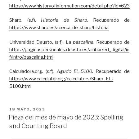
https://www.historyofinformation.com/detail.php?id=623
Sharp. (s.f).
Historia de Sharp
. Recuperado de
https://www.sharp.es/acerca-de-sharp/historia
Universidad Deusto. (s.f).
La pascalina
. Recuperado de
https://paginaspersonales.deusto.es/airibar/ed_digital/in
f/intro/pascalina.html
Calculadora.org. (s.f).
Agudo EL-5100
. Recuperado de
https://www.calculator.org/calculators/Sharp_EL-
5100.html
PUBLICADO
18 MAYO, 2023
EL
Pieza del mes de mayo de 2023: Spelling
and Counting Board