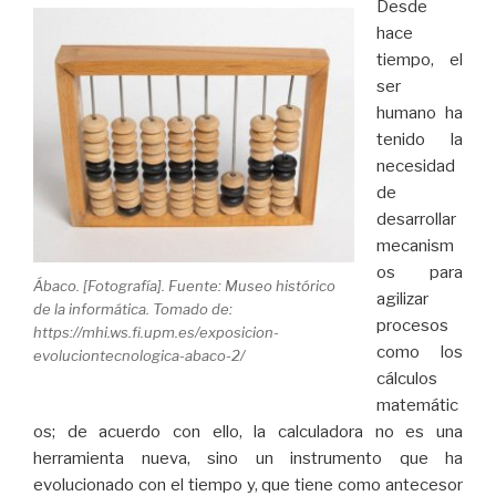
Desde
hace
tiempo, el
ser
humano ha
tenido la
necesidad
de
desarrollar
mecanism
os para
Ábaco. [Fotografía]. Fuente: Museo histórico
agilizar
de la informática. Tomado de:
procesos
https://mhi.ws.fi.upm.es/exposicion-
como los
evoluciontecnologica-abaco-2/
cálculos
matemátic
os; de acuerdo con ello, la calculadora no es una
herramienta nueva, sino un instrumento que ha
evolucionado con el tiempo y, que tiene como antecesor