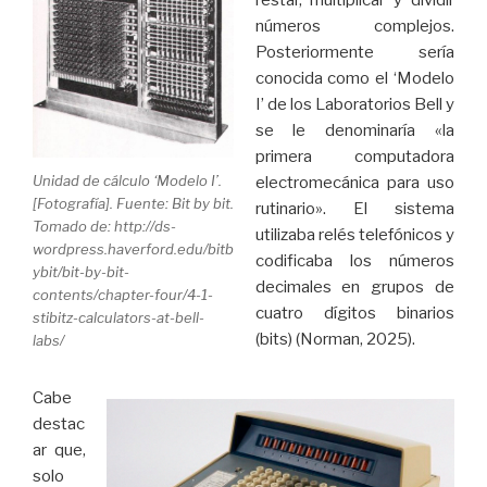
restar, multiplicar y dividir
números complejos.
Posteriormente sería
conocida como el ‘Modelo
I’ de los Laboratorios Bell y
se le denominaría «la
primera computadora
Unidad de cálculo ‘Modelo I’.
electromecánica para uso
[Fotografía]. Fuente: Bit by bit.
rutinario». El sistema
Tomado de: http://ds-
utilizaba relés telefónicos y
wordpress.haverford.edu/bitb
codificaba los números
ybit/bit-by-bit-
decimales en grupos de
contents/chapter-four/4-1-
cuatro dígitos binarios
stibitz-calculators-at-bell-
(bits) (Norman, 2025).
labs/
Cabe
destac
ar que,
solo