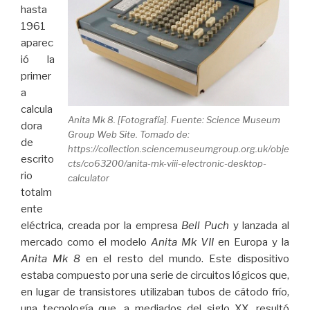
hasta
1961
aparec
ió la
primer
a
calcula
Anita Mk 8. [Fotografía]. Fuente: Science Museum
dora
Group Web Site. Tomado de:
de
https://collection.sciencemuseumgroup.org.uk/obje
escrito
cts/co63200/anita-mk-viii-electronic-desktop-
rio
calculator
totalm
ente
eléctrica, creada por la empresa
Bell Puch
y lanzada al
mercado como el modelo
Anita Mk VII
en Europa y la
Anita Mk 8
en el resto del mundo. Este dispositivo
estaba compuesto por una serie de circuitos lógicos que,
en lugar de transistores utilizaban tubos de cátodo frío,
una tecnología que, a mediados del siglo XX, resultó