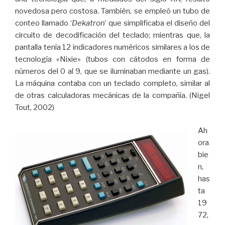
novedosa pero costosa. También, se empleó un tubo de
conteo llamado ‘
Dekatron
’ que simplificaba el diseño del
circuito de decodificación del teclado; mientras que, la
pantalla tenía 12 indicadores numéricos similares a los de
tecnología «Nixie» (tubos con cátodos en forma de
números del 0 al 9, que se iluminaban mediante un gas).
La máquina contaba con un teclado completo, similar al
de otras calculadoras mecánicas de la compañía. (Nigel
Tout, 2002)
Ah
ora
bie
n,
has
ta
19
72,