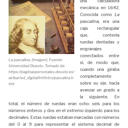
una calculadora
mecánica en 1642.
Conocida como
La
pascalina,
era una
caja rectangular
que, contenía
ruedas dentadas y
engranajes
conectados entre
La pascalina. [Imagen]. Fuente:
sí, de modo que,
Universidad Duesto. Tomado de:
cuando una giraba
https://paginaspersonales.deusto.es/
completamente
airibar/ed_digital/inf/intro/pascalina.h
sobre su eje, hacía
tml
avanzar un grado a
la siguiente. En
total, el número de ruedas eran ocho: seis para los
números enteros y dos en el extremo izquierdo para los
decimales. Estas ruedas estaban marcadas con números
del 0 al 9 para representar el sistema decimal de