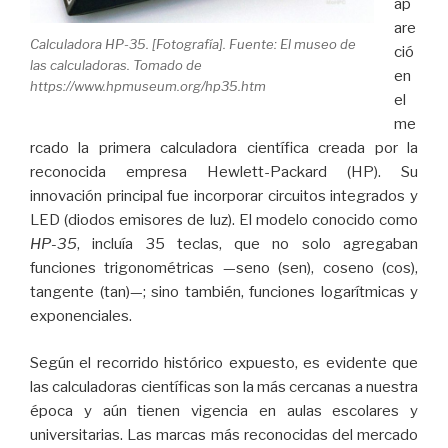
ap
are
Calculadora HP-35. [Fotografía]. Fuente: El museo de
ció
las calculadoras. Tomado de
en
https://www.hpmuseum.org/hp35.htm
el
me
rcado la primera calculadora científica creada por la
reconocida empresa Hewlett-Packard (HP). Su
innovación principal fue incorporar circuitos integrados y
LED (diodos emisores de luz). El modelo conocido como
HP-35
, incluía 35 teclas, que no solo agregaban
funciones trigonométricas —seno (sen), coseno (cos),
tangente (tan)—; sino también, funciones logarítmicas y
exponenciales.
Según el recorrido histórico expuesto, es evidente que
las calculadoras científicas son la más cercanas a nuestra
época y aún tienen vigencia en aulas escolares y
universitarias. Las marcas más reconocidas del mercado