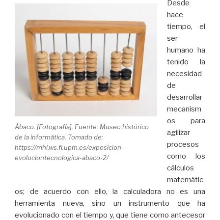
Desde
hace
tiempo, el
ser
humano ha
tenido la
necesidad
de
desarrollar
mecanism
os para
Ábaco. [Fotografía]. Fuente: Museo histórico
agilizar
de la informática. Tomado de:
procesos
https://mhi.ws.fi.upm.es/exposicion-
como los
evoluciontecnologica-abaco-2/
cálculos
matemátic
os; de acuerdo con ello, la calculadora no es una
herramienta nueva, sino un instrumento que ha
evolucionado con el tiempo y, que tiene como antecesor