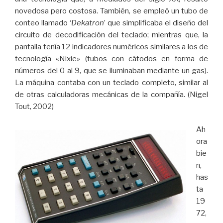
novedosa pero costosa. También, se empleó un tubo de
conteo llamado ‘
Dekatron
’ que simplificaba el diseño del
circuito de decodificación del teclado; mientras que, la
pantalla tenía 12 indicadores numéricos similares a los de
tecnología «Nixie» (tubos con cátodos en forma de
números del 0 al 9, que se iluminaban mediante un gas).
La máquina contaba con un teclado completo, similar al
de otras calculadoras mecánicas de la compañía. (Nigel
Tout, 2002)
Ah
ora
bie
n,
has
ta
19
72,