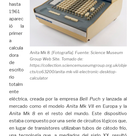
hasta
1961
aparec
ió la
primer
a
calcula
Anita Mk 8. [Fotografía]. Fuente: Science Museum
dora
Group Web Site. Tomado de:
de
https://collection.sciencemuseumgroup.org.uk/obje
escrito
cts/co63200/anita-mk-viii-electronic-desktop-
rio
calculator
totalm
ente
eléctrica, creada por la empresa
Bell Puch
y lanzada al
mercado como el modelo
Anita Mk VII
en Europa y la
Anita Mk 8
en el resto del mundo. Este dispositivo
estaba compuesto por una serie de circuitos lógicos que,
en lugar de transistores utilizaban tubos de cátodo frío,
una tecnología que, a mediados del siglo XX, resultó