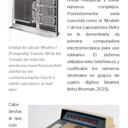
restar, multiplicar y dividir
números complejos.
Posteriormente sería
conocida como el ‘Modelo
I’ de los Laboratorios Bell y
se le denominaría «la
primera computadora
Unidad de cálculo ‘Modelo I’.
electromecánica para uso
[Fotografía]. Fuente: Bit by bit.
rutinario». El sistema
Tomado de: http://ds-
utilizaba relés telefónicos y
wordpress.haverford.edu/bitb
codificaba los números
ybit/bit-by-bit-
decimales en grupos de
contents/chapter-four/4-1-
cuatro dígitos binarios
stibitz-calculators-at-bell-
(bits) (Norman, 2025).
labs/
Cabe
destac
ar que,
solo