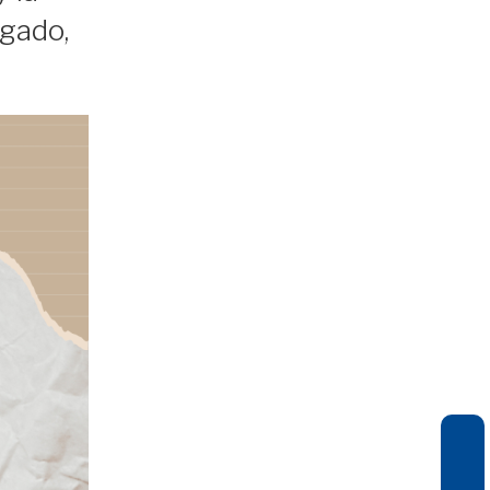
egado,