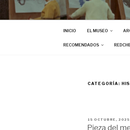
INICIO
EL MUSEO
AR
RECOMENDADOS
REDCH
CATEGORÍA:
HI
PUBLICADO
15 OCTUBRE, 2025
EL
Pieza del me