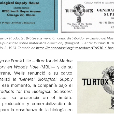
‘Turtox Products’. (Nótese la mención como distribuidor exclusivo del Mus
la publicidad sobre material de disección). [Imagen]. Fuente: Journal O
No. 2., 1961. Tomado de
https://tennacadsci.org/~tasc/docs/JTAS36-4-bac
yo de Frank Lilie —director del
Marine
atory en Woods Hole
(MBL)— y de su
Crane, Wells renunció a su cargo
alizó la ‘
General Biological Supply
e ese momento, la compañía bajo el
roducts for the Biological Sciences’
,
ecer su presencia en el ámbito
a producción y comercialización de
 para la enseñanza de la biología en