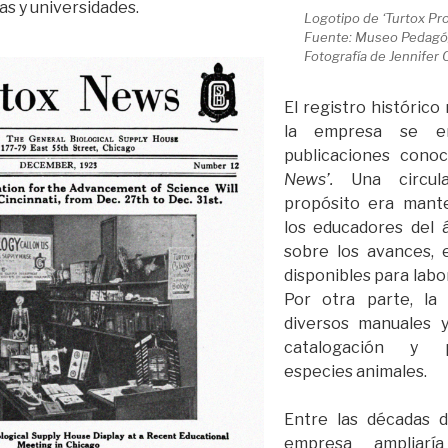
as y universidades.
Logotipo de ‘Turtox Pr
Fuente: Museo Pedagó
Fotografía de Jennifer 
El registro históric
la empresa se e
publicaciones cono
News’.
Una circu
propósito era mant
los educadores del á
sobre los avances, 
disponibles para labo
Por otra parte, la
diversos manuales y
catalogación y 
especies animales.
Entre las décadas d
empresa ampliarí