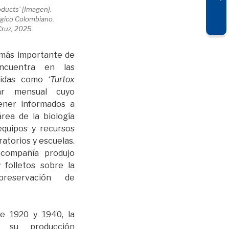
oducts’ [Imagen].
gico Colombiano.
Cruz, 2025.
o más importante de
ncuentra en las
cidas como ‘
Turtox
lar mensual cuyo
ener informados a
rea de la biología
equipos y recursos
ratorios y escuelas.
 compañía produjo
 folletos sobre la
preservación de
e 1920 y 1940, la
a su producción