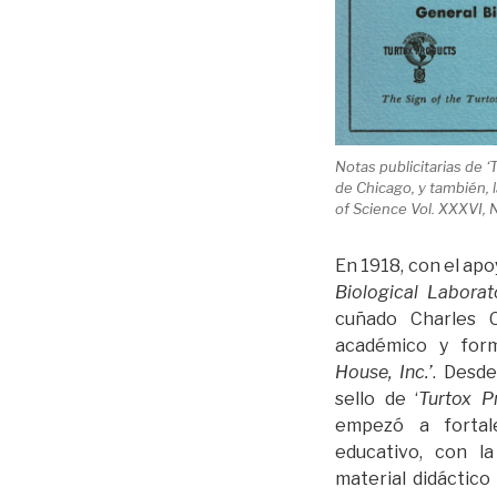
Notas publicitarias de 
de Chicago, y también, 
of Science Vol. XXXVI, 
En 1918, con el apo
Biological Labor
cuñado Charles 
académico y form
House, Inc.’
. Desd
sello de ‘
Turtox P
empezó a fortal
educativo, con l
material didáctico