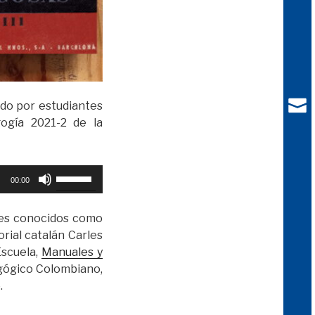
do por estudiantes
ogía 2021-2 de la
Utiliza
00:00
las
teclas
res conocidos como
de
orial catalán Carles
flecha
Escuela,
Manuales y
arriba/abajo
ógico Colombiano,
para
.
aumentar
o