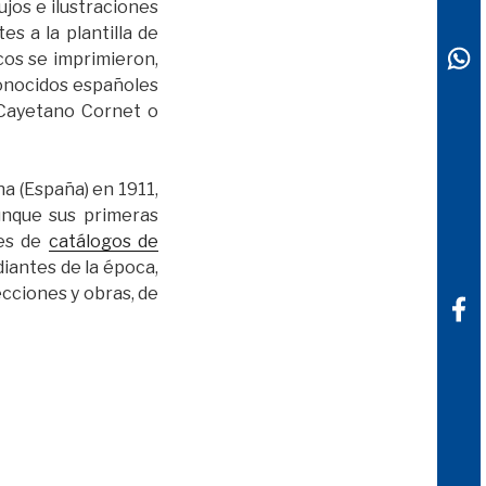
ujos e ilustraciones
disminuir
s a la plantilla de
el
icos se imprimieron,
volumen.
conocidos españoles
 Cayetano Cornet o
na (España) en 1911,
aunque sus primeras
res de
catálogos de
diantes de la época,
ecciones y obras, de