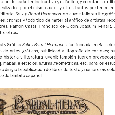
son de carácter instructivo y didáctico, y cuentan con dib
realizados por el mismo autor y otros tantos perteneciente
Editorial
Seix y Barral Hermanos
, en cuyos talleres litográf
les, cromos y todo tipo de material gráfico de artistas re
es, Ramón Casas, Francisco de Cidón, Joaquim Renart,
re otros.
al y Gráfica
Seix y Barral Hermanos
, fue fundada en Barcelo
e artes gráficas, publicidad y litografía de carteles; 
 historia y literatura juvenil; también fueron proveedo
s
, mapas, ejercicios, figuras geométricas, etc. para los estu
e dirigió la publicación de libros de texto y numerosas col
o del ámbito español.