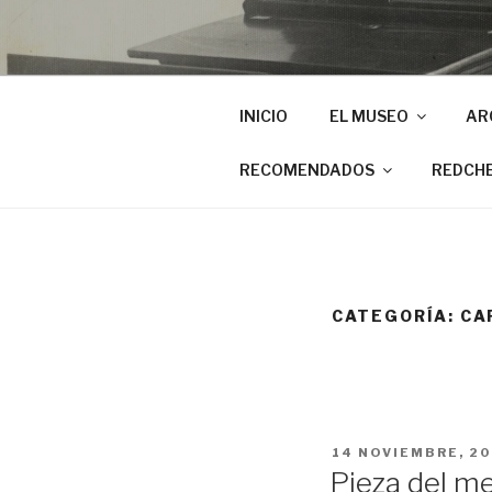
INICIO
EL MUSEO
AR
RECOMENDADOS
REDCH
CATEGORÍA:
CA
PUBLICADO
14 NOVIEMBRE, 20
EL
Pieza del m