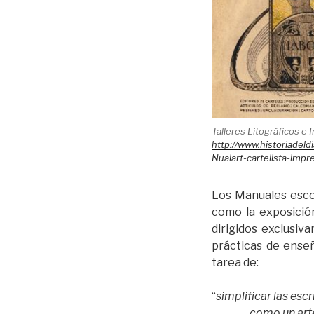
Talleres Litográficos e
http://www.historiadel
Nualart-cartelista-impr
Los Manuales escol
como la exposició
dirigidos exclusiv
prácticas de enseñ
tarea de:
“
simplificar las esc
como un arte