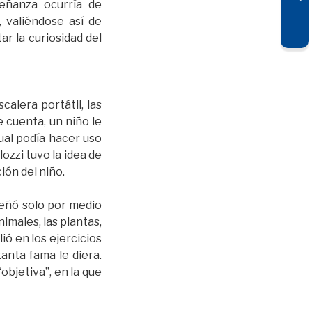
eñanza ocurría de
, valiéndose así de
r la curiosidad del
alera portátil, las
 cuenta, un niño le
cual podía hacer uso
ozzi tuvo la idea de
ión del niño.
señó solo por medio
imales, las plantas,
ió en los ejercicios
anta fama le diera.
bjetiva”, en la que