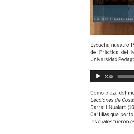
Escucha nuestro P
de Práctica del 
Universidad Pedagó
Reproductor
00:00
de
audio
Como pieza del me
Lecciones de Cos
Barral i Nualart (
Cartillas
que perte
los cuales fueron e