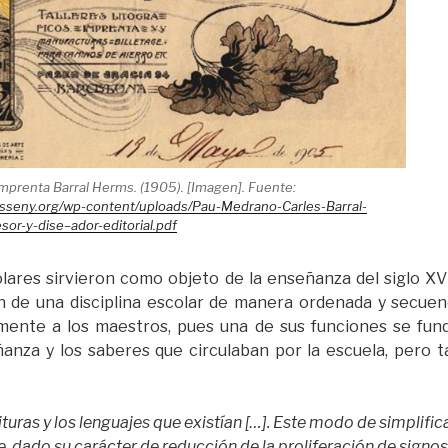
 Imprenta Barral Herms. (1905). [Imagen]. Fuente:
disseny.org/wp-content/uploads/Pau-Medrano-Carles-Barral-
esor-y-dise–ador-editorial.pdf
ares sirvieron como objeto de la enseñanza del siglo XV
n de una disciplina escolar de manera ordenada y secuenc
amente a los maestros, pues una de sus funciones se fun
anza y los saberes que circulaban por la escuela, pero 
rituras y los lenguajes que existían […]. Este modo de simplif
, dado su carácter de reducción de la proliferación de signos 