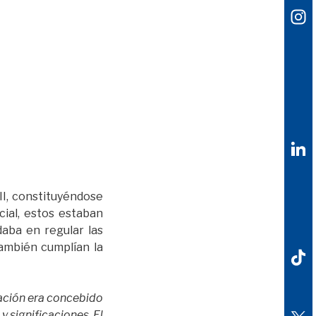
II, constituyéndose
ial, estos estaban
daba en regular las
también cumplían la
icación era concebido
y significaciones. El