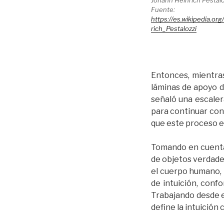
Johann Heinrich Pestaloz
Fuente:
https://es.wikipedia.or
rich_Pestalozzi
Entonces, mientras
láminas de apoyo d
señaló una escalera
para continuar con 
que este proceso es
Tomando en cuenta 
de objetos verdader
el cuerpo humano, t
de intuición, conf
Trabajando desde e
define la intuición