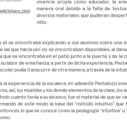
zi (Retrato).
vivencia propia como educador, la ens
manera oral debido a la falta de textos
g/wiki/Johann_Hein
diversos materiales que pudieran desperta
niño.
 él se encontraba explicando a sus alumnos sobre una esc
e las que hacía uso no se encontraban disponibles, al darse
 que se encontraba en el patio junto a la puerta, y de la 
su labor de enseñanza; a partir de dicha experiencia, Pestal
colar podía transcurrir de otra manera, a través de la intuic
la experiencia de la escalera, en adelante Pestalozzi en
os, así, los muebles y los demás elementos de la clase, los an
odo cuanto tenía a su alcance, fue el material de que se val
ormando de este modo la base del “método intuitivo” que t
ntonces lo que se conoce como la pedagogía “intuitiva” u “o
 como: