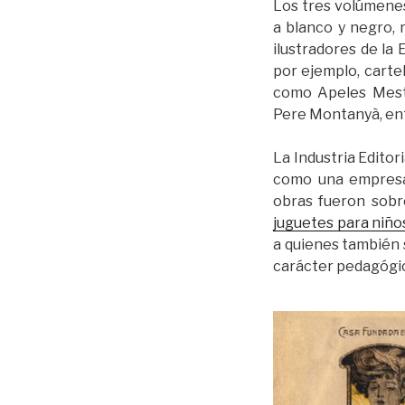
Los tres volúmenes 
a blanco y negro, 
ilustradores de la 
por ejemplo, carte
como Apeles Mestr
Pere Montanyà, ent
La Industria Editori
como una empresa d
obras fueron sobre
juguetes para niño
a quienes también s
carácter pedagógic