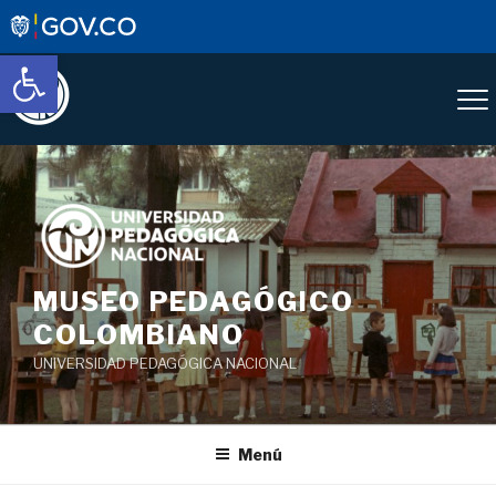
Abrir barra de herramientas
Saltar
al
contenido
MUSEO PEDAGÓGICO
COLOMBIANO
UNIVERSIDAD PEDAGÓGICA NACIONAL
Menú