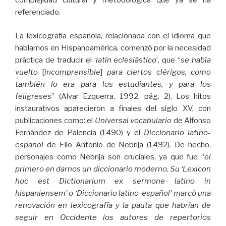
complejidad cultural y metodológica que ya se ha
referenciado.
La lexicografía española, relacionada con el idioma que
hablamos en Hispanoamérica, comenzó por la necesidad
práctica de traducir el ‘
latín eclesiástico
’, que “
se había
vuelto
[
incomprensible
]
para ciertos clérigos, como
también lo era para los estudiantes, y para los
feligreses
” (Alvar Ezquerra, 1992, pág. 2). Los hitos
instaurativos aparecieron a finales del siglo XV, con
publicaciones como: el
Universal vocabulario
de Alfonso
Fernández de Palencia (1490) y el
Diccionario latino-
español
de Elio Antonio de Nebrija (1492). De hecho,
personajes como Nebrija son cruciales, ya que fue “
el
primero en darnos un diccionario moderno. Su ‘Lexicon
hoc est Dictionarium ex sermone latino in
hispaniensem’ o ‘Diccionario latino-español’ marcó una
renovación en lexicografía y la pauta que habrían de
seguir en Occidente los autores de repertorios