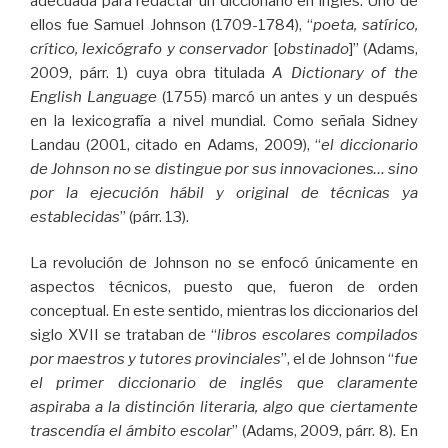
adecuada para redactar un diccionario en inglés. Uno de
ellos fue Samuel Johnson (1709-1784), “
poeta, satírico,
crítico, lexicógrafo y conservador
[
obstinado
]” (Adams,
2009, párr. 1) cuya obra titulada
A Dictionary of the
English Language
(1755) marcó un antes y un después
en la lexicografía a nivel mundial. Como señala Sidney
Landau (2001, citado en Adams, 2009), “
el diccionario
de Johnson no se distingue por sus innovaciones… sino
por la ejecución hábil y original de técnicas ya
establecidas
” (párr. 13).
La revolución de Johnson no se enfocó únicamente en
aspectos técnicos, puesto que, fueron de orden
conceptual. En este sentido, mientras los diccionarios del
siglo XVII se trataban de “
libros escolares compilados
por maestros y tutores provinciales
”, el de Johnson “
fue
el primer diccionario de inglés que claramente
aspiraba a la distinción literaria, algo que ciertamente
trascendía el ámbito escolar
” (Adams, 2009, párr. 8). En