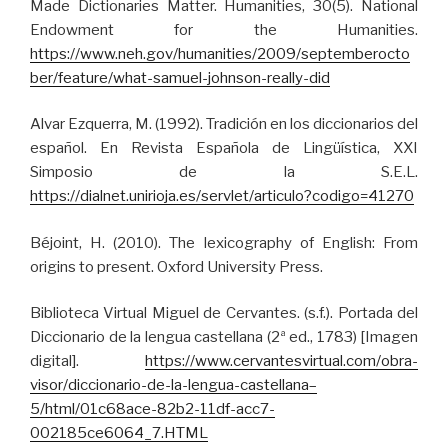
Made Dictionaries Matter. Humanities, 30(5). National
Endowment for the Humanities.
https://www.neh.gov/humanities/2009/septemberocto
ber/feature/what-samuel-johnson-really-did
Alvar Ezquerra, M. (1992). Tradición en los diccionarios del
español. En Revista Española de Lingüística, XXI
Simposio de la S.E.L.
https://dialnet.unirioja.es/servlet/articulo?codigo=41270
Béjoint, H. (2010). The lexicography of English: From
origins to present. Oxford University Press.
Biblioteca Virtual Miguel de Cervantes. (s.f.). Portada del
Diccionario de la lengua castellana (2ª ed., 1783) [Imagen
digital].
https://www.cervantesvirtual.com/obra-
visor/diccionario-de-la-lengua-castellana–
5/html/01c68ace-82b2-11df-acc7-
002185ce6064_7.HTML