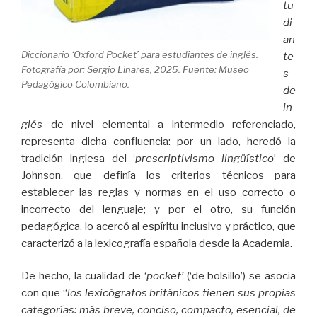
tu
di
an
Diccionario ‘Oxford Pocket’ para estudiantes de inglés.
te
Fotografía por: Sergio Linares, 2025. Fuente: Museo
s
Pedagógico Colombiano.
de
in
glés
de nivel elemental a intermedio referenciado,
representa dicha confluencia: por un lado, heredó la
tradición inglesa del ‘
prescriptivismo
lingüístico
’ de
Johnson, que definía los criterios técnicos para
establecer las reglas y normas en el uso correcto o
incorrecto del lenguaje; y por el otro, su función
pedagógica, lo acercó al espíritu inclusivo y práctico, que
caracterizó a la lexicografía española desde la Academia.
De hecho, la cualidad de ‘
pocket
’
(‘de bolsillo’) se asocia
con que “
los lexicógrafos británicos tienen sus propias
categorías: más breve, conciso, compacto, esencial, de