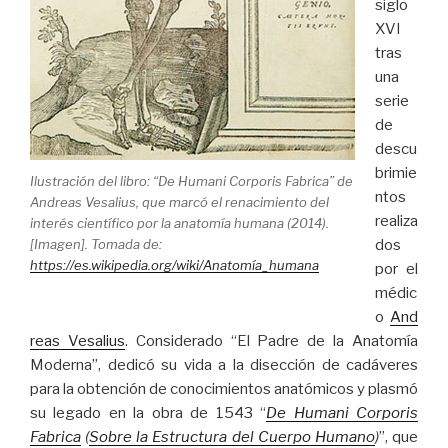
siglo
XVI
tras
una
serie
de
descu
brimie
Ilustración del libro: “De Humani Corporis Fabrica” de
ntos
Andreas Vesalius, que marcó el renacimiento del
realiza
interés científico por la anatomía humana (2014).
dos
[Imagen]. Tomada de:
https://es.wikipedia.org/wiki/Anatomía_humana
por el
médic
o
And
reas Vesalius
. Considerado “El Padre de la Anatomía
Moderna”, dedicó su vida a la disección de cadáveres
para la obtención de conocimientos anatómicos y plasmó
su legado en la obra de 1543 “
De Humani Corporis
Fabrica
(
Sobre la Estructura del Cuerpo Humano
)
”, que