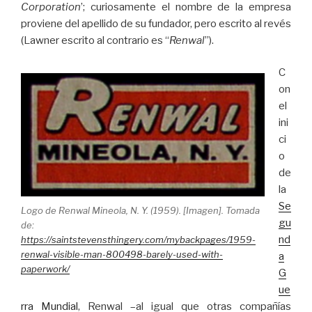
Corporation
’; curiosamente el nombre de la empresa
proviene del apellido de su fundador, pero escrito al revés
(Lawner escrito al contrario es “
Renwal
”).
C
on
el
ini
ci
o
de
la
Se
Logo de Renwal Mineola, N. Y. (1959). [Imagen]. Tomada
gu
de:
nd
https://saintstevensthingery.com/mybackpages/1959-
renwal-visible-man-800498-barely-used-with-
a
paperwork/
G
ue
rra Mundial
, Renwal –al igual que otras compañías