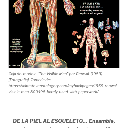
Caja del modelo “The Visible Man” por Renwal. (1959).
[Fotografía]. Tomada de:
https://saintstevensthingery.com/mybackpages/1959-renwal-
visible-man-800498-barely-used-with-paperwork/
DE LA PIEL AL ESQUELETO…
Ensamble,