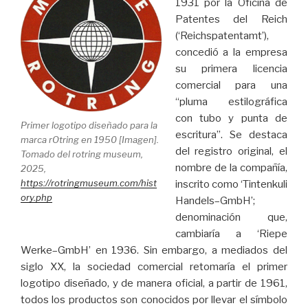
1931 por la Oficina de
Patentes del Reich
(‘Reichspatentamt’),
concedió a la empresa
su primera licencia
comercial para una
“pluma estilográfica
con tubo y punta de
Primer logotipo diseñado para la
escritura”. Se destaca
marca rOtring en 1950 [Imagen].
del registro original, el
Tomado del rotring museum,
nombre de la compañía,
2025,
https://rotringmuseum.com/hist
inscrito como ‘Tintenkuli
ory.php
Handels–GmbH’;
denominación que,
cambiaría a ‘Riepe
Werke–GmbH’ en 1936. Sin embargo, a mediados del
siglo XX, la sociedad comercial retomaría el primer
logotipo diseñado, y de manera oficial, a partir de 1961,
todos los productos son conocidos por llevar el símbolo