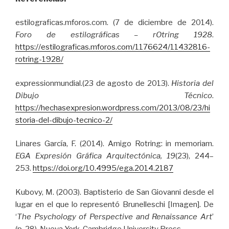
estilograficas.mforos.com. (7 de diciembre de 2014).
Foro de estilográficas – rOtring 1928
.
https://estilograficas.mforos.com/1176624/11432816-
rotring-1928/
expressionmundial.(23 de agosto de 2013).
Historia del
Dibujo Técnico
.
https://hechasexpresion.wordpress.com/2013/08/23/hi
storia-del-dibujo-tecnico-2/
Linares García, F. (2014). Amigo Rotring: in memoriam.
EGA Expresión Gráfica Arquitectónica, 19
(23), 244–
253.
https://doi.org/10.4995/ega.2014.2187
Kubovy, M. (2003). Baptisterio de San Giovanni desde el
lugar en el que lo representó Brunelleschi [Imagen]. De
‘
The Psychology of Perspective and Renaissance Art
’
(p. 28), Nueva York, Cambridge University Press.