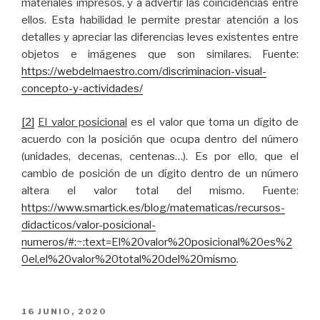
materiales impresos, y a advertir las coincidencias entre
ellos. Esta habilidad le permite prestar atención a los
detalles y apreciar las diferencias leves existentes entre
objetos e imágenes que son similares. Fuente:
https://webdelmaestro.com/discriminacion-visual-
concepto-y-actividades/
[2]
El valor posicional
es el valor que toma un dígito de
acuerdo con la posición que ocupa dentro del número
(unidades, decenas, centenas…). Es por ello, que el
cambio de posición de un dígito dentro de un número
altera el valor total del mismo. Fuente:
https://www.smartick.es/blog/matematicas/recursos-
didacticos/valor-posicional-
numeros/#:~:text=El%20valor%20posicional%20es%2
0el,el%20valor%20total%20del%20mismo
.
PUBLICADO
16 JUNIO, 2020