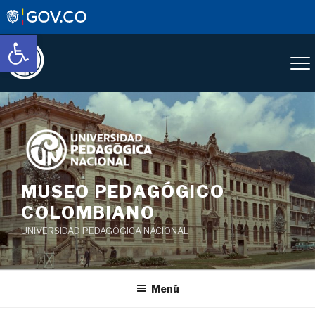
Abrir barra de herramientas
Saltar
al
contenido
MUSEO PEDAGÓGICO
COLOMBIANO
UNIVERSIDAD PEDAGÓGICA NACIONAL
Menú