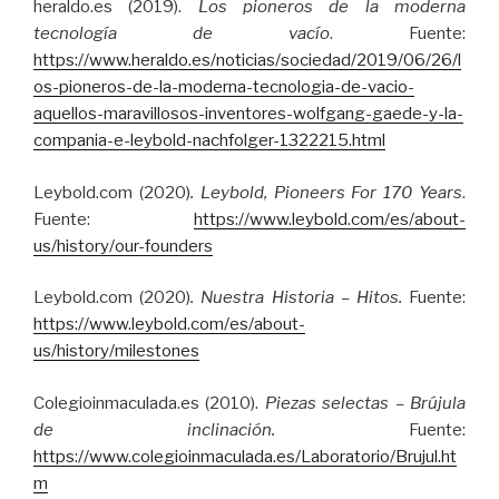
heraldo.es (2019).
Los pioneros de la moderna
tecnología de vacío
. Fuente:
https://www.heraldo.es/noticias/sociedad/2019/06/26/l
os-pioneros-de-la-moderna-tecnologia-de-vacio-
aquellos-maravillosos-inventores-wolfgang-gaede-y-la-
compania-e-leybold-nachfolger-1322215.html
Leybold.com (2020)
. Leybold, Pioneers For 170 Years
.
Fuente:
https://www.leybold.com/es/about-
us/history/our-founders
Leybold.com (2020)
. Nuestra Historia – Hitos.
Fuente:
https://www.leybold.com/es/about-
us/history/milestones
Colegioinmaculada.es (2010).
Piezas selectas – Brújula
de inclinación.
Fuente:
https://www.colegioinmaculada.es/Laboratorio/Brujul.ht
m