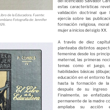
del licenciado Salvador Carr
estas características reve
validación doctrinal que l
 Libro de la Educadora. Fuente:
ejercía sobre las publicaci
biano Fotografía de: Jennifer
formación religiosa, moral
026.
mujer a inicios del siglo XX.
A través de diez capítul
planteaba distintos aspect
femenina: desde los princip
maternal, las primeras noc
temas como el juego, e
habilidades básicas (dibujar,
educación en el entorno fam
hasta la formación de la
después de su ingreso a
Finalmente, se enfatiza
permanente de la madre c
ampliaba su acción e