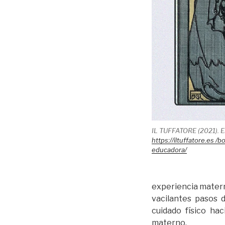
IL TUFFATORE (2021). El
https://iltuffatore.es /
educadora/
experiencia materna
vacilantes pasos d
cuidado físico ha
materno.