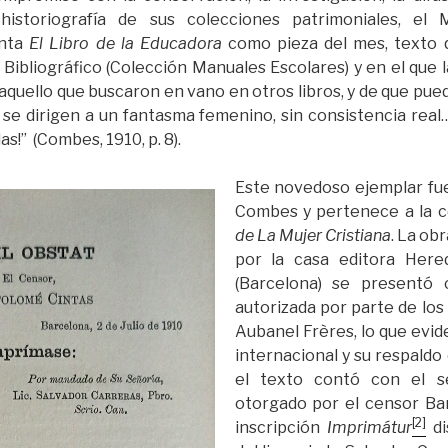
historiografía de sus colecciones patrimoniales, el
enta
El Libro de la Educadora
como pieza del mes, texto 
ibliográfico (Colección Manuales Escolares) y en el que l
aquello que buscaron en vano en otros libros, y de que pue
 se dirigen a un fantasma femenino, sin consistencia real…
s!” (Combes, 1910, p. 8).
Este novedoso ejemplar fue
Combes y pertenece a la c
de La Mujer Cristiana
. La ob
por la casa editora Here
(Barcelona) se presentó
autorizada por parte de los
Aubanel Frères, lo que evid
internacional y su respaldo 
el texto contó con el s
otorgado por el censor Bar
[2]
inscripción
Imprimátur
di