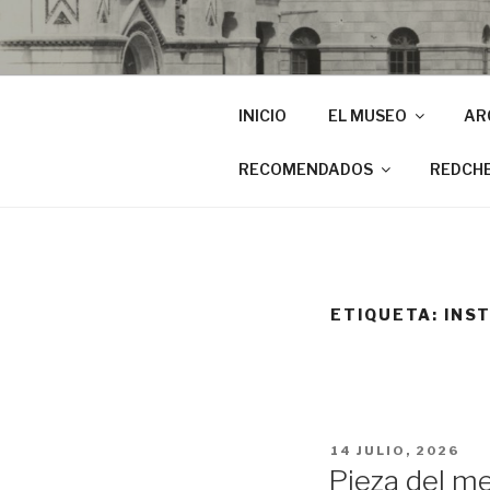
INICIO
EL MUSEO
AR
RECOMENDADOS
REDCH
ETIQUETA:
INS
PUBLICADO
14 JULIO, 2026
EL
Pieza del me