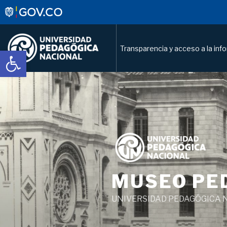
Transparencia y acceso a la inf
Abrir barra de herramientas
Saltar
al
contenido
MUSEO PE
UNIVERSIDAD PEDAGÓGICA 