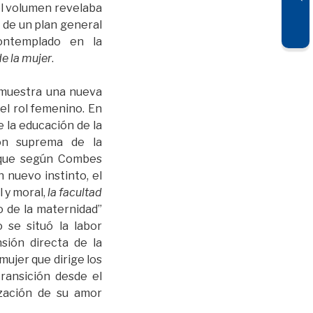
el volumen revelaba
 de un plan general
ontemplado en la
de la mujer
.
 muestra una nueva
l rol femenino. En
 la educación de la
ión suprema de la
 que según Combes
un nuevo instinto, el
l y moral,
la facultad
 de la maternidad”
lo se situó la labor
sión directa de la
mujer que dirige los
transición desde el
ización de su amor