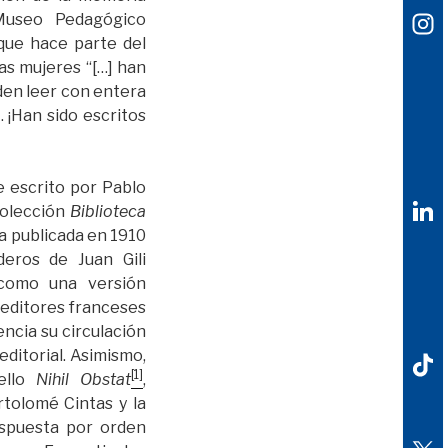
 Museo Pedagógico
que hace parte del
as mujeres “[…] han
den leer con entera
 ¡Han sido escritos
 escrito por Pablo
olección
Biblioteca
ra publicada en 1910
deros de Juan Gili
 como una versión
 editores franceses
encia su circulación
editorial. Asimismo,
[1]
ello
Nihil Obstat
,
tolomé Cintas y la
spuesta por orden