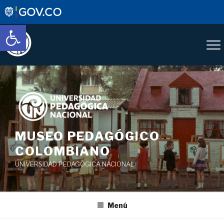
Abrir barra de herramientas
Saltar
al
contenido
MUSEO PEDAGÓGICO
COLOMBIANO
UNIVERSIDAD PEDAGÓGICA NACIONAL
Menú