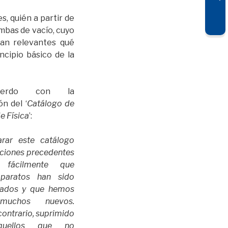
s, quién a partir de
mbas de vacío, cuyo
tan relevantes qué
ncipio básico de la
erdo con la
n del ‘
Catálogo de
e Física
’:
rar este catálogo
iciones precedentes
 fácilmente que
paratos han sido
nados y que hemos
muchos nuevos.
contrario, suprimido
quellos que no