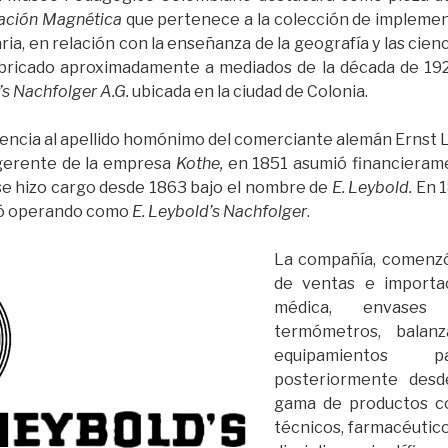
inación Magnética
que pertenece a la colección de implemen
a, en relación con la enseñanza de la geografía y las cienc
fabricado aproximadamente a mediados de la década de 192
’s Nachfolger A.G.
ubicada en la ciudad de Colonia.
encia al apellido homónimo del comerciante alemán Ernst 
 gerente de la empresa
Kothe,
en 1851 asumió financieram
 se hizo cargo desde 1863 bajo el nombre de
E. Leybold.
En 
uió operando como
E. Leybold’s Nachfolger
.
La compañía, comenz
de ventas e importac
médica, envases
termómetros, balanz
equipamientos p
posteriormente desd
gama de productos co
técnicos, farmacéutico