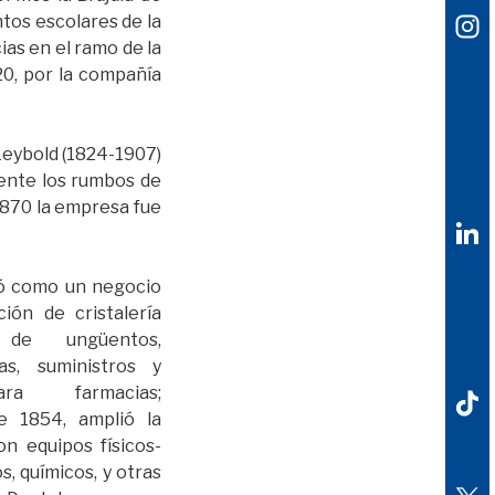
tos escolares de la
ias en el ramo de la
0, por la compañía
Leybold (1824-1907)
ente los rumbos de
1870 la empresa fue
ó como un negocio
ión de cristalería
 de ungüentos,
as, suministros y
ara farmacias;
e 1854, amplió la
n equipos físicos-
s, químicos, y otras