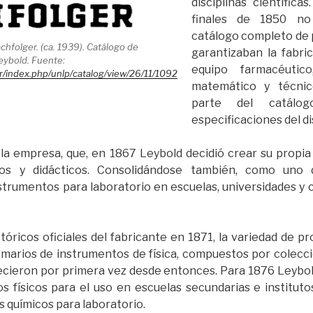
disciplinas científica
finales de 1850 no
catálogo completo de 
chfolger. (ca. 1939). Catálogo de
garantizaban la fabri
eybold. Fuente:
equipo farmacéutico,
.ar/index.php/unlp/catalog/view/26/11/1092
matemático y técnic
parte del catálog
especificaciones del d
e la empresa, que, en 1867 Leybold decidió crear su propia
icos y didácticos. Consolidándose también, como uno 
trumentos para laboratorio en escuelas, universidades y 
tóricos oficiales del fabricante en 1871, la variedad de p
armarios de instrumentos de física, compuestos por colec
ecieron por primera vez desde entonces. Para 1876 Leybold
s físicos para el uso en escuelas secundarias e institut
s químicos para laboratorio.