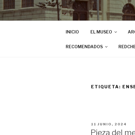
INICIO
EL MUSEO
AR
RECOMENDADOS
REDCH
ETIQUETA:
ENS
PUBLICADO
11 JUNIO, 2024
EL
Pieza del me