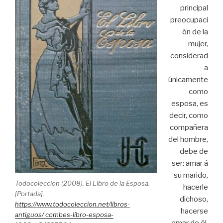
principal
preocupaci
ón de la
mujer,
considerad
a
únicamente
como
esposa, es
decir, como
compañera
del hombre,
debe de
ser: amar á
su marido,
Todocoleccion (2008). El Libro de la Esposa.
hacerle
[Portada].
dichoso,
https://www.todocoleccion.net/libros-
hacerse
antiguos/ combes-libro-esposa-