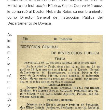
Ministro de Instrucción Pública, Carlos Cuervo Márquez,
le comunicó al Doctor Nebardo Rojas su nombramiento
como Director General de Instrucción Pública del
Departamento de Boyacá.
As
im
is
m
o,
lo
s
nú
m
er
os
18
9-