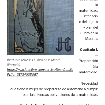
la
maternidad.
Justificació
n del objeto
y plan del
«Libro de la
Madre».
Capítulo I.
—
IberLibro (2023). El Libro de la Madre.
Preparación
[Portada].
á la
https://www.iberlibro.com/servlet/BookDetails
maternidad.
PL?bi=31734035087
—
Necesidad
que tiene la mujer de prepararse de antemano á cumplir
bien las diversas obligaciones de la maternidad.