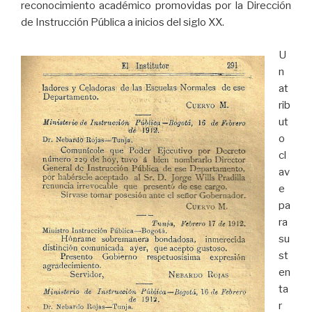
reconocimiento académico promovidas por la Dirección
de Instrucción Pública a inicios del siglo XX.
U
n
at
rib
ut
o
cl
av
e
pa
ra
su
st
en
ta
r