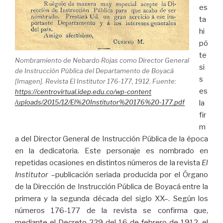
es
ta
hi
pó
te
Nombramiento de Nebardo Rojas como Director General
si
de Instrucción Pública del Departamento de Boyacá
s
[Imagen]. Revista El Institutor 176-177, 1912. Fuente:
es
https://centrovirtual.idep.edu.co/wp-content
/uploads/2015/12/El%20Institutor%20176%20-177.pdf
la
fir
m
a del Director General de Instrucción Pública de la época
en la dedicatoria. Este personaje es nombrado en
repetidas ocasiones en distintos números de la revista
El
Institutor
–publicación seriada producida por el Órgano
de la Dirección de Instrucción Pública de Boyacá entre la
primera y la segunda década del siglo XX–. Según los
números 176-177 de la revista se confirma que,
mediante el Decreto 229 del 16 de febrero de 1912, el